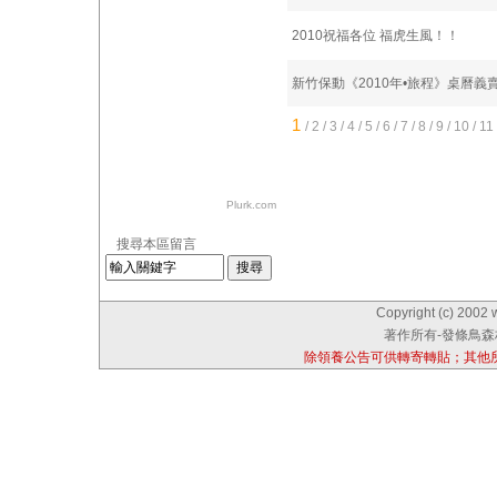
2010祝福各位 福虎生風！！
新竹保動《2010年•旅程》桌曆義
1
/
2
/
3
/
4
/
5
/
6
/
7
/
8
/
9
/
10
/
11
Plurk.com
搜尋本區留言
Copyright (c) 2002 
著作所有-發條鳥森林
除領養公告可供轉寄轉貼；其他