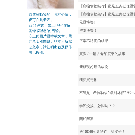
【寵物食物銀行】歡迎立案動保團體
【寵物食物銀行】歡迎立案動保團體
◎無關動物的、你的心情，
皆可在此發表。
元旦快樂!
◎ 請注意，禁止刊登”違反
聖誕快樂！！
發條版理念”的言論。
◎上傳圖片語轉載文章，需
平常不認真的結果
注意版權問題。非本人所寫
之文章，請註明出處及原作
者已授權。
真愛 / 一篇古老印度來的故事
新發現好用偽貓物.
我要買電推.
不管是 - 希特勒貓?卓別林貓? 都
季節交換、您悶嗎？？
關於酵素....
送100個蘋果給你，請接好！