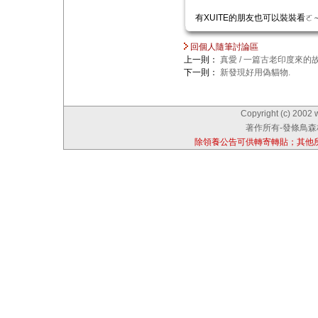
有XUITE的朋友也可以裝裝看ㄛ
回個人隨筆討論區
上一則：
真愛 / 一篇古老印度來的
下一則：
新發現好用偽貓物.
Copyright (c) 2002 
著作所有-發條鳥森林
除領養公告可供轉寄轉貼；其他