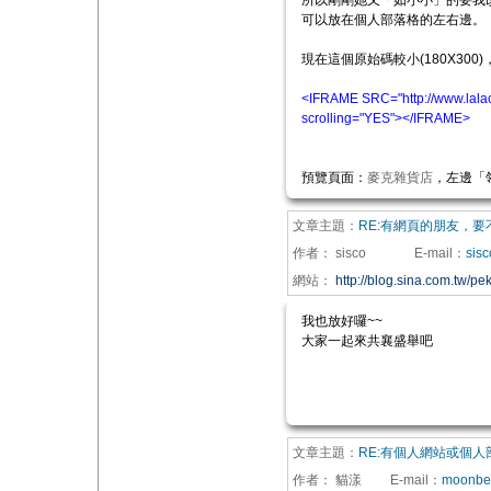
所以剛剛她又「如小小」的要我
可以放在個人部落格的左右邊。
現在這個原始碼較小(180X30
<IFRAME SRC="http://www.lalaca
scrolling="YES"></IFRAME>
預覽頁面：
麥克雜貨店
，左邊「
文章主題：
RE:有網頁的朋友，
作者：
sisco
E-mail
：
sis
網站：
http://blog.sina.com.tw/pek
我也放好囉~~
大家一起來共襄盛舉吧
文章主題：
RE:有個人網站或個
作者：
貓漾
E-mail
：
moonbe