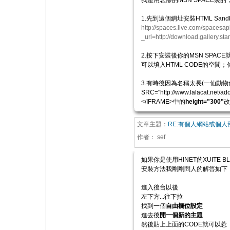
我是用悲慘的MSN SPACE
1.先到這個網址安裝HTML Sand
http://spaces.live.com/spaces
_url=http://download.gallery.s
2.按下安裝後你的MSN SPA
可以填入HTML CODE的空間
3.有時後因為名稱太長(一仙動物會
SRC="http://www.lalacat.net/ad
</IFRAME>中的
height="300"
改
文章主題：
RE:有個人網站或個
作者：
sef
如果你是使用HINET的XUITE B
安裝方法我剛剛問人的解答如下
進入後台以後
左下方...往下拉
找到一個
自由欄位設定
進去後
開一個新的主題
然後貼上上面的CODE就可以惹