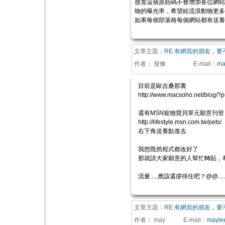
放置這個原始碼不會增加各位網站
物的曝光率，希望給流浪動物更多
如果每個部落格每個網站都有送養
文章主題：
RE:有網頁的朋友，
作者：
發條
E-mail
：
ma
目前是歐吉桑那裏
http://www.macsoho.net/blog/
還有MSN寵物寶貝單元願意刊登
http://lifestyle.msn.com.tw/pets/
右下角送養點進去
我想既然程式都改好了
那就請大家願意的人幫忙轉貼，
流量.....應該還撐得住吧？@@...
文章主題：
RE:有網頁的朋友，
作者：
may
E-mail
：
mayle