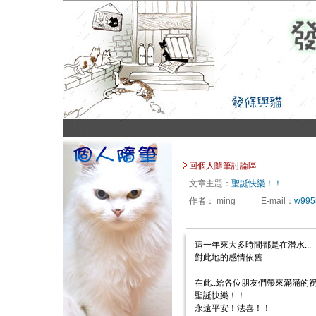
回個人隨筆討論區
文章主題：
聖誕快樂！！
作者：
ming
E-mail
：
w995
這一年來大多時間都是在潛水...
對此地的感情依舊..
在此..給各位朋友們帶來滿滿的祝福
聖誕快樂！！
永遠平安！法喜！！