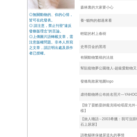
森林裏的大家要小心
◎無關動物的、你的心情，
皆可在此發表。
養~貓狗的都過來看
◎ 請注意，禁止刊登”違反
發條版理念”的言論。
輕鬆的村上春樹
◎上傳圖片語轉載文章，需
注意版權問題。非本人所寫
史蒂芬金的黑塔
之文章，請註明出處及原作
者已授權。
有關動物繁殖的法規
幫貼寵物夢公園徵人-超級愛動物
發條鳥敗家地圖logo
虐待動物將公布姓名照片—YAHO
【除了耍酷耍帥龐克嘻哈唱星光外
樣】
【旅人囈語∼2003希臘：我可沒
石上尿尿】
請教貓咪保健尿道丸的事情