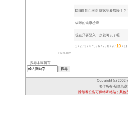
[新聞] 死亡率高 貓咪認養驟降？？
貓咪的健康檢查
現在只要登入一次就可以了喔
10
1
/
2
/
3
/
4
/
5
/
6
/
7
/
8
/
9
/
/
1
Plurk.com
搜尋本區留言
Copyright (c) 2002 
著作所有-發條鳥森林
除領養公告可供轉寄轉貼；其他