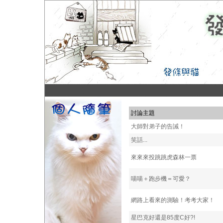
討論主題
大師對弟子的告誡！
笑話...
來來來投跳跳虎森林一票
喵喵＋跑步機＝可愛？
網路上看來的測驗！考考大家！
星巴克好還是85度C好?!