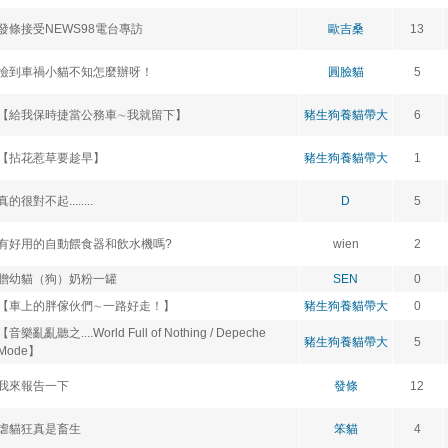
發條接受NEWS98電台專訪
歐吉桑
13
撿到車禍小貓不知怎麼辦呀！
圓臉貓
5
【給我保時捷當公務車∼我就留下】
豬生狗養貓帶大
6
【拈花惹草要趁早】
豬生狗養貓帶大
1
真的很對不起........
D
5
有好用的自動餵食器和飲水機嗎?
wien
2
贈幼貓（狗）奶粉一罐
SEN
0
【車上的胖傢伙們∼一路好走！】
豬生狗養貓帶大
0
【音樂亂亂聽之....World Full of Nothing / Depeche
豬生狗養貓帶大
5
Mode】
我來報告一下
發條
12
虐貓狂真是畜生
笨貓
4