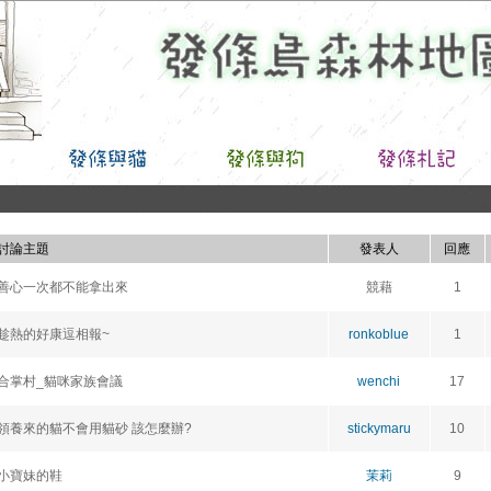
討論主題
發表人
回應
善心一次都不能拿出來
競藉
1
趁熱的好康逗相報~
ronkoblue
1
合掌村_貓咪家族會議
wenchi
17
領養來的貓不會用貓砂 該怎麼辦?
stickymaru
10
小寶妹的鞋
茉莉
9