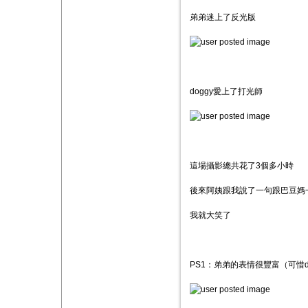
弟弟迷上了反光版
doggy愛上了打光師
這場攝影總共花了3個多小時
後來阿姨跟我說了一句跟巴豆媽
我就大笑了
PS1：弟弟的表情很豐富（可惜d