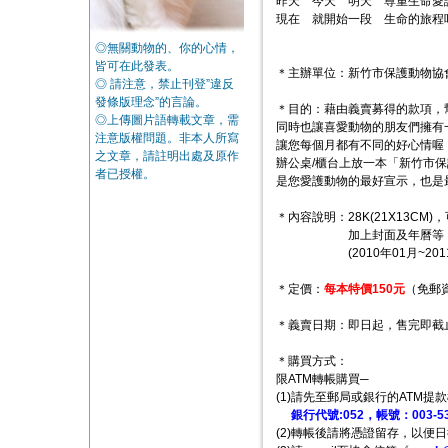
昨天 今天 明天 尊重生命愛
現在 就開始一段 生命的旅程
◎無關動物的、你的心情，
皆可在此發表。
＊主辦單位：新竹市保護動物協
◎ 請注意，禁止刊登”違反
發條版理念”的言論。
＊目的：藉由義賣募得的款項，
◎上傳圖片語轉載文章，需
同時也讓喜愛動物的朋友們擁有
注意版權問題。非本人所寫
讓您每個月都有不同的好心情喔
之文章，請註明出處及原作
辦公桌/櫃台上放一本「新竹市
者已授權。
是您愛護動物的最好宣示，也是
＊內容說明：28K(21X13C
加上封面及年曆等，共30
(2010年01月~2011
＊定價：
每本特價150元
（免郵
＊義賣日期：即日起，售完即截
＊購買方式：
限ATM轉帳購買─
(1)請先至郵局或銀行的ATM提
銀行代號:052，帳號：003-53-0
(2)轉帳後請將憑證留存，以便