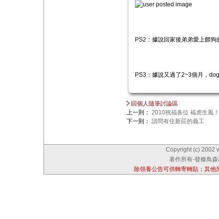
PS2：據說回家後弟弟愛上餵狗的
PS3：據說又過了2~3個月，do
回個人隨筆討論區
上一則：
2010祝福各位 福虎生風
下一則：
請問有住新莊的義工
Copyright (c) 2002 
著作所有-發條鳥森林
除領養公告可供轉寄轉貼；其他