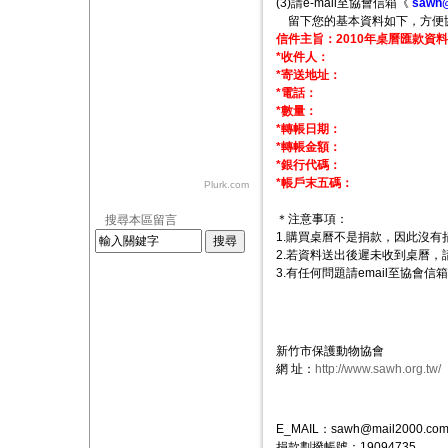
(3)請e-mail至協會信箱《
sawh@
留下您的基本資料如下，方便
信件主旨：2010年桌曆匯款資料
*收件人：
*寄送地址：
*電話：
*數量：
*轉帳日期：
*轉帳金額：
*銀行代碼：
*帳戶末五碼：
Plurk.com
＊注意事項：
搜尋本區留言
1.購買桌曆不是捐款，因此沒有
2.若資料送出後遲未收到桌曆，
3.有任何問題請email至協會信
新竹市保護動物協會
網 址：
http://www.sawh.org.tw/
E_MAIL：sawh@mail2000.com
捐款劃撥帳號：19094735