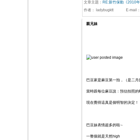
文章主題：
RE:新竹保動《2010
作者：
ladybugktt
E-mail
親兄妹
巴豆家是麻豆第一拍，（是二月
當時跟每位麻豆說：預估拍照的
現在覺得這真是個明智的決定！
巴豆妹表情超多的啦∼
一整個就是天然high