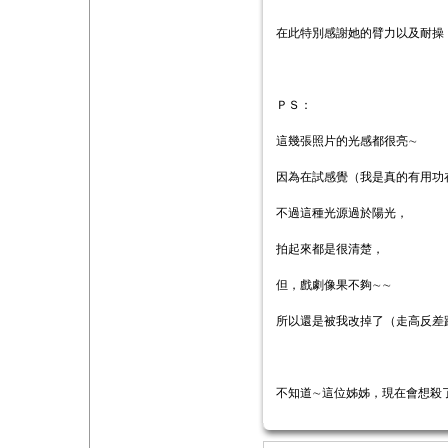
在此特別感謝她的臂力以及耐操
ＰＳ：
這幾張照片的光感都很亮∼
因為在試感覺（我是真的有用功
不過這種光源過於陽光，
拍起來都是很清楚，
但，戲劇像果不夠∼∼
所以還是被我改掉了（走高反差
不知道∼這位姊姊，現在會想殺