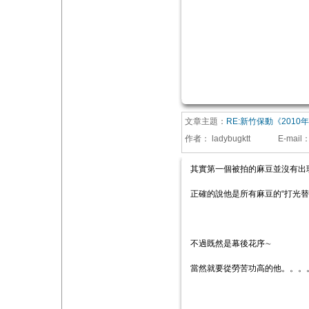
文章主題：
RE:新竹保動《2010
作者：
ladybugktt
E-mail
其實第一個被拍的麻豆並沒有出
正確的說他是所有麻豆的“打光替
不過既然是幕後花序∼
當然就要從勞苦功高的他。。。