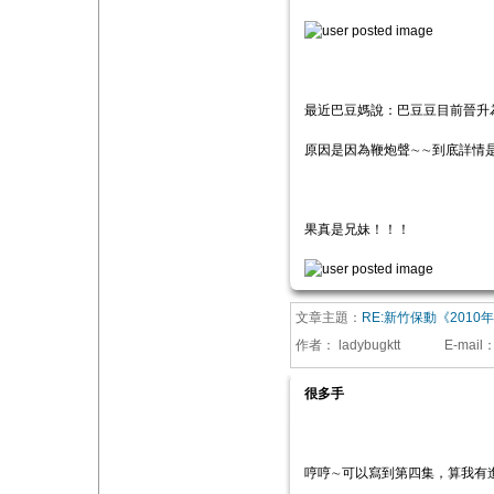
最近巴豆媽說：巴豆豆目前晉升
原因是因為鞭炮聲∼∼到底詳情
果真是兄妹！！！
文章主題：
RE:新竹保動《2010
作者：
ladybugktt
E-mail
很多手
哼哼∼可以寫到第四集，算我有