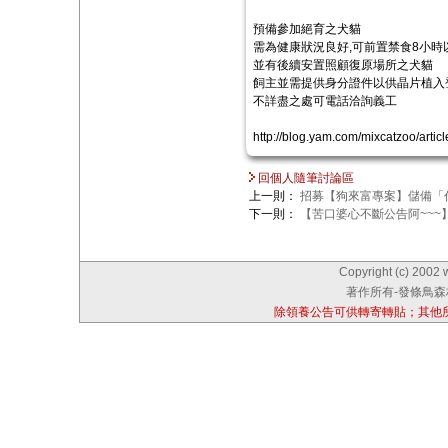
預備參加絕育之犬貓
需為健康狀況良好,可前置禁食8小時
並有後續安置照顧復原場所之犬貓
飼主並需提供身分證件以供晶片植入
不詳盡之處可電話洽詢義工
http://blog.yam.com/mixcatzoo/arti
回個人隨筆討論區
上一則：
招募【狗來富專案】儲備「
下一則：
【苦口婆心不斷公告阿~~~
Copyright (c) 2002 
著作所有-發條鳥森林
除領養公告可供轉寄轉貼；其他