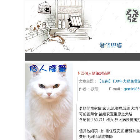
回個人隨筆討論區
文章主題：
【台南】100年犬貓免費
作者：
苡萌
E-mail
：
gemini8
名額開放家貓.家犬.流浪貓.流浪犬均
可前置禁食.後續安置復原之犬貓
含絕育手術.晶片植入.狂犬病疫苗施打
但其他細項 : 如 需住院安置.麻醉加
費用明細請洽詢醫師