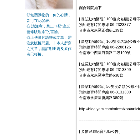
配合醫院如下 :
◎無關動物的、你的心情，
[ 長弘動物醫院 ] 100隻次名額(公母不
皆可在此發表。
預約絕育時間專線 06-2323377
◎ 請注意，禁止刊登”違反
台南市永康區正強街139號
發條版理念”的言論。
◎上傳圖片語轉載文章，需
[ 廣慈動物醫院 ] 100隻次名額(公母不
注意版權問題。非本人所寫
預約絕育時間專線 06-2288126
之文章，請註明出處及原作
台南市中西區府前路二段199號
者已授權。
[ 佳諾動物醫院 ] 100隻次名額(公母不
預約絕育時間專線 06-2313399
台南市永康區中華路638號
[ 快樂動物醫院 ] 50隻次名額(公母不
預約絕育時間專線 06-3131300
台南市永康區復興路380號
http://blog.yam.com/mixcatzoo/arti
===========================
[ 犬貓巡迴絕育活動公告 ]