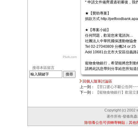
* 申請文件備齊通過初審後，
★【贊助專案】
捐款方式 http://petfoodbank.apat
★【專案小組】
任何問題，歡迎您來電諮詢....
社團法人中華民國保護動物協會
Tel 02-27040809 分機24 or 25
Add 10681台北市大安區信義路
Plurk.com
寵物食物銀行，希望能將您對動
搜尋本區留言
請將此訊息帶到分享給您所知道
回個人隨筆討論區
上一則：
【苦口婆心不斷公告阿~~
下一則：
【寵物食物銀行】歡迎立案
Copyright (c) 2002 
著作所有-發條鳥森林
除領養公告可供轉寄轉貼；其他