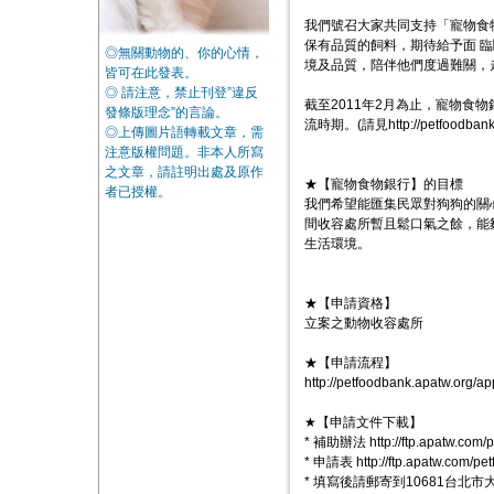
我們號召大家共同支持「寵物食
保有品質的飼料，期待給予面 
◎無關動物的、你的心情，
境及品質，陪伴他們度過難關，
皆可在此發表。
◎ 請注意，禁止刊登”違反
截至2011年2月為止，寵物食物
發條版理念”的言論。
流時期。(請見http://petfoodbank.a
◎上傳圖片語轉載文章，需
注意版權問題。非本人所寫
之文章，請註明出處及原作
★【寵物食物銀行】的目標
者已授權。
我們希望能匯集民眾對狗狗的關
間收容處所暫且鬆口氣之餘，能
生活環境。
★【申請資格】
立案之動物收容處所
★【申請流程】
http://petfoodbank.apatw.org/ap
★【申請文件下載】
* 補助辦法 http://ftp.apatw.com/p
* 申請表 http://ftp.apatw.com/pe
* 填寫後請郵寄到10681台北市