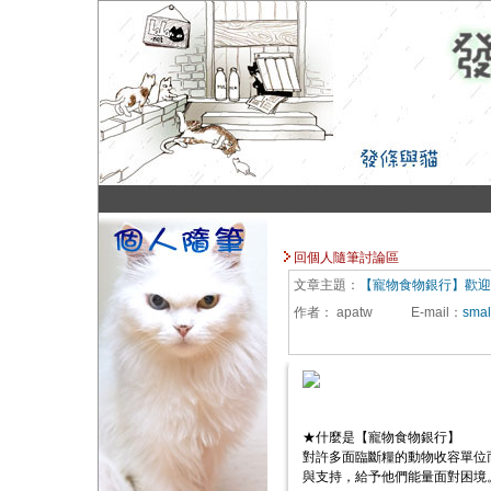
回個人隨筆討論區
文章主題：
【寵物食物銀行】歡迎
作者：
apatw
E-mail
：
smal
★什麼是【寵物食物銀行】
對許多面臨斷糧的動物收容單位
與支持，給予他們能量面對困境