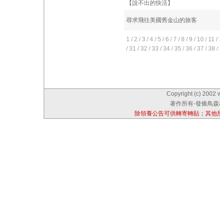
【說不出的快活】
尋求飛往美國舊金山的旅客
1
/
2
/
3
/
4
/
5
/
6
/
7
/
8
/
9
/
10
/
11
/
/
31
/
32
/
33
/
34
/
35
/
36
/
37
/
38
/
Copyright (c) 2002 
著作所有-發條鳥森林
除領養公告可供轉寄轉貼；其他