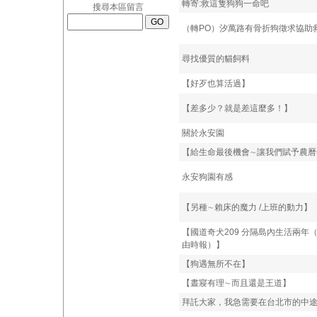
轉寄:救這隻狗狗一命吧
搜尋本區留言
（轉PO）汐萬路有骨折狗徵求協助
尋找優質的貓飼料
【好歹也算活過】
【差多少？就是差這麼多！】
關於永安園
【給生命最後機會∼讓我們賦予農曆
永安狗園有感
【另種∼賴床的魔力 /上班的動力】
【國道奇犬209 分隔島內生活兩年（轉
由時報）】
【狗遇無所不在】
【晝寢有理∼而且還是王道】
拜託大家，我急需要在台北市的中