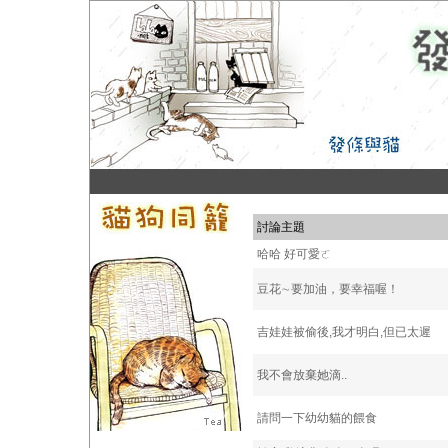
討論主題
哈哈 好可愛ㄛ
豆花∼要加油，要幸福喔！
吉娃娃被偷後,我才明白,但已太遲
我不會放棄她滴..
請問一下幼幼貓的餵食