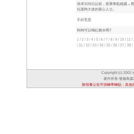
尋求3/28日以前，搭乘華航桃園→
任護狗大使的善心人士。
不好意思
狗狗可以喝紅糖水嗎?
1
/
2
/
3
/
4
/
5
/
6
/
7
/
8
/
9
/
10
/
11
/
/
31
/
32
/
33
/
34
/
35
/
36
/
37
/
38
/
Copyright (c) 2002 
著作所有-發條鳥森林
除領養公告可供轉寄轉貼；其他