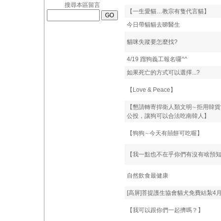
搜尋本區留言
【一生愛貓…教宗有隻代言貓】
今日帶貓貓去睇醫生
貓咪失蹤要怎麼找?
4/19 蹓狗義工報名囉^^
如果死亡的方式可以選擇...?
【Love & Peace】
【懇請轉寄捍衛人類文明∼拒用韓貨
公投，讓狗可以合法吃南韓人】
【狗狗∼今天有囍餅可吃喔】
【我一點也不在乎你們有沒有啥預
自然飲食最健康
[高屏]菩提護生協會貓犬免費結紮4
【我可以跟你們一起擠嗎？】