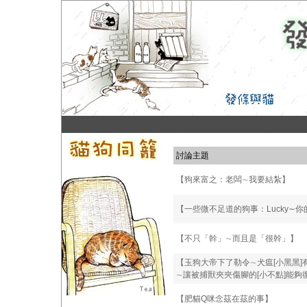
討論主題
【狗來富之：老闆∼我要結紮】
【一些微不足道的狗事：Lucky∼
【不只「幹」∼而且是「很幹」】
【玉狗大帝下了勒令∼犬瘟[小黑黑]
∼讓被捕獸夾夾傷腳的[小不點]能夠
【肥貓Q咪念茲在茲的事】