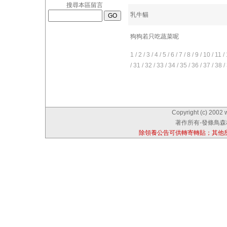
搜尋本區留言
乳牛貓
狗狗若只吃蔬菜呢
1
/
2
/
3
/
4
/
5
/
6
/
7
/
8
/
9
/
10
/
11
/
/
31
/
32
/
33
/
34
/
35
/
36
/
37
/
38
/
Copyright (c) 2002 
著作所有-發條鳥森林
除領養公告可供轉寄轉貼；其他