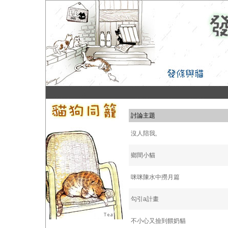
討論主題
沒人陪我,
鄉間小貓
咪咪陳水中撈月篇
勾引a計畫
不小心又撿到餵奶貓