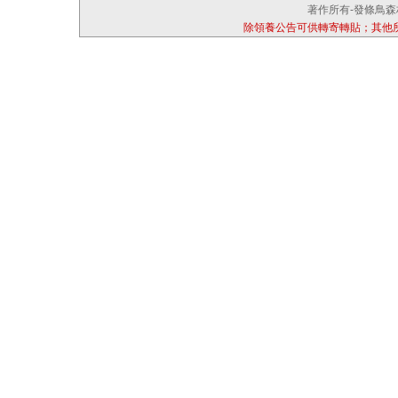
著作所有-發條鳥森林
除領養公告可供轉寄轉貼；其他