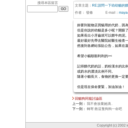
搜尋本區留言
文章主題：
RE:請問一下幼幼貓的
作者：
發條
E-mail
：
maya@
妳要到寵物店買貓用的代奶，因
但是你說的幼貓是多小呢？開眼
如果長出小牙齒就可以餵牛肉泥
最好最好先帶去醫院給醫生檢查
然後到各網站張貼公告，如果在
希望小貓順順利利的><
記得餵代奶的話，奶粉漢水的比
或奶水的濃淡比例不同。
隨著小貓長大，食物的更換一定
但是現在保命要緊，加油加油！
回貓狗同籠討論區
上一則：
我不會放棄她滴..
下一則：
轉寄:救這隻狗狗一命吧
Copyright (c) 2002 