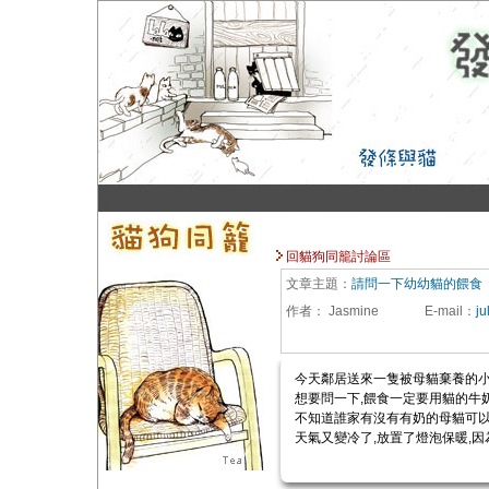
回貓狗同籠討論區
文章主題：
請問一下幼幼貓的餵食
作者：
Jasmine
E-mail
：
ju
今天鄰居送來一隻被母貓棄養的小
想要問一下,餵食一定要用貓的牛
不知道誰家有沒有有奶的母貓可以
天氣又變冷了,放置了燈泡保暖,因