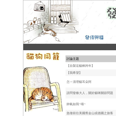
討論主題
【自製逗貓棒跨年】
【我希望】
怎ㄇ清理貓耳朵阿
請問發條大人，關於貓咪關節問題
帥氣如我~喵~
急徵前往美國舊金山或德國之旅客