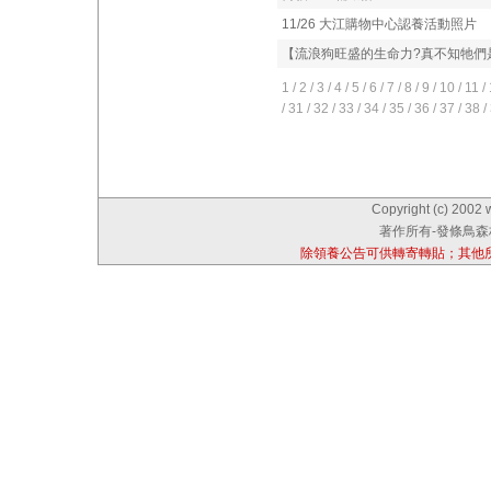
11/26 大江購物中心認養活動照片
【流浪狗旺盛的生命力?真不知牠們
1
/
2
/
3
/
4
/
5
/
6
/
7
/
8
/
9
/
10
/
11
/
/
31
/
32
/
33
/
34
/
35
/
36
/
37
/
38
/
Copyright (c) 2002 
著作所有-發條鳥森林
除領養公告可供轉寄轉貼；其他