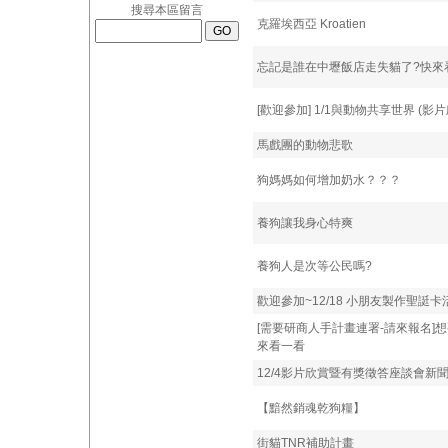
搜尋本區留言
克羅埃西亞 Kroatien
忘記是誰在中壢飯店走失貓了?快來
[歡迎參加] 1/1與動物共享世界 (
馬戲團的動物悲歌
狗媽媽如何增加奶水？？？
養狗讓我身心特爽
養狗人是次等公民嗎?
歡迎參加~12/18 小朋友製作聖誔卡活
[需要研商人手計畫連署-請來報名]
來看一看
12/4影片欣賞暨有獎徵答座談會新
【黯然銷魂乾狗糧】
街貓TNR補助計畫