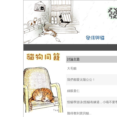
討論主題
大毛貓
我們都愛太陽公公！
綠眼薏仁
怪貓學游泳(怪貓有練過，小喵不要學.
難得整到寶貝貓...