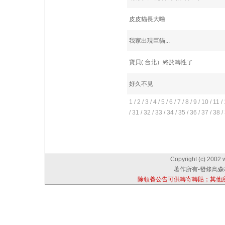
皮皮貓長大嚕
我家出現巨貓...
寶貝( 台北）終於轉性了
好久不見
1
/
2
/
3
/
4
/
5
/
6
/
7
/
8
/
9
/
10
/
11
/
/
31
/
32
/
33
/
34
/
35
/
36
/
37
/
38
/
Copyright (c) 2002 
著作所有-發條鳥森林
除領養公告可供轉寄轉貼；其他