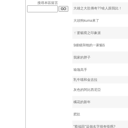
搜尋本區留言
大雄之大肚傳奇??啥人跟我比！
大頭狗kuma來了
ㄚ婆貓窩之印象派
§瞇瞇與牠的一家貓§
我家的胖子
瑜珈高手
乳牛喵和金吉拉
灰色的阿比西尼亞
橘花的新年
肥肚
"蔡福田"這個名字很奇怪嗎?