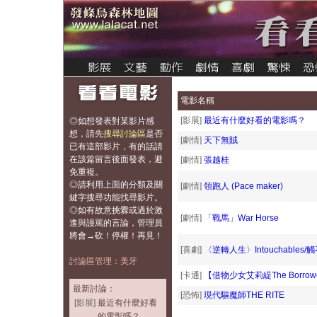
電影名稱
[影展]
最近有什麼好看的電影嗎？
◎如想發表對某影片感
想，
請先
搜尋討論區
是否
[劇情]
天下無賊
已有這部影片，有的話請
在該篇留言後面發表，避
[劇情]
張越桂
免重複
。
◎請利用上面的分類及關
[劇情]
領跑人 (Pace maker)
鍵字搜尋功能找尋影片。
◎如有故意挑釁或過於激
[劇情]
「戰馬」War Horse
進與謾罵的言論，管理員
將會→砍！停權！再見！
[喜劇]
〈逆轉人生〉Intouchables/
討論區管理：美牙
[卡通]
【借物少女艾莉緹The Borrow
最新討論：
[恐怖]
現代驅魔師THE RITE
[影展]
最近有什麼好看
的電影嗎？