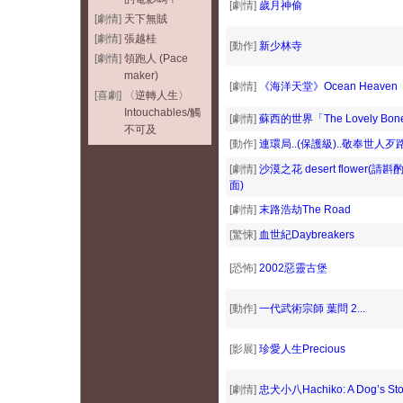
[劇情]
歲月神偷
[劇情]
天下無賊
[劇情]
張越桂
[動作]
新少林寺
[劇情]
領跑人 (Pace
maker)
[劇情]
《海洋天堂》Ocean Heaven
[喜劇]
〈逆轉人生〉
Intouchables/觸
[劇情]
蘇西的世界「The Lovely Bon
不可及
[動作]
連環局..(保護級)..敬奉世人
[劇情]
沙漠之花 desert flower
面)
[劇情]
末路浩劫The Road
[驚悚]
血世紀Daybreakers
[恐怖]
2002惡靈古堡
[動作]
一代武術宗師 葉問 2...
[影展]
珍愛人生Precious
[劇情]
忠犬小八Hachiko: A Dog’s Sto