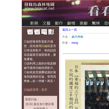
返回上一頁
片名：
歲月神偷
◎如想發表對某影片感
作者：
ming
想，
請先
搜尋討論區
是否
已有這部影片，有的話請
在該篇留言後面發表，避
免重複
。
◎請利用上面的分類及關
鍵字搜尋功能找尋影片。
◎如有故意挑釁或過於激
進與謾罵的言論，管理員
將會→砍！停權！再見！
討論區管理：美牙
最新討論：
[影展]
最近有什麼好看
的電影嗎？