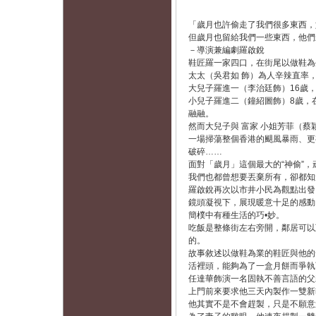
「歲月也許偷走了我們很多東西，
但歲月也留給我們一些東西，他們
－導演兼編劇羅啟銳
鞋匠羅一家四口，在街尾以做鞋為生
太太（吳君如 飾）為人辛辣直率，
大兒子羅進一（李治廷飾）16歲
小兒子羅進二（鐘紹圖飾）8歲，
融融。
然而大兒子與 富家 小姐芳菲（蔡
一場掃蕩整個香港的颶風暴雨、更
破碎……
面對「歲月」這個最大的“神偷”
我們也都曾想要丟棄所有，卻都知
羅啟銳再次以市井小民為觀點出發
鏡頭凝視下，展現暖意十足的感動
簡樸中有種生活的巧•妙。
吃飯是整條街左右旁開，鄰居可以
的。
故事敘述以做鞋為業的鞋匠與他的
活裡頭，能夠為了一盒月餅而爭執
任達華飾演一名固執不善言語的父
上門前來要求他三天內製作一雙新
他其實不是不會趕製，只是不願意