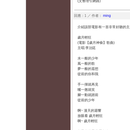
(文整理引網路)
回應：1 ／ 作者：
ming
介紹該部電影有一首非常好聽的主
歲月輕狂
(電影【歲月神偷】歌曲)
主唱:李治廷
水一般的少年
風一般的歌
夢一般的遐想
從前的你和我
手一揮就再見
嘴一翹就笑
腳一動就踏前
從前的少年
啊~ 漫天的迴響
放眼看 歲月輕狂
啊~ 歲月輕狂