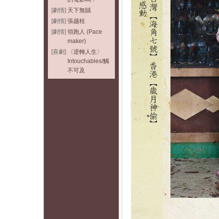
[劇情]
天下無賊
[劇情]
張越桂
[劇情]
領跑人 (Pace
maker)
[喜劇]
〈逆轉人生〉
Intouchables/觸
不可及