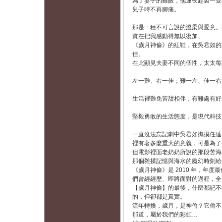
為了妻子的雞眼，他連夜趕製一雙
兒子時不再腳痛。
那是一種不可言說的溫柔與愛意。
實在把我感動得無以復加、
《歲月神偷》的紅鞋，在吳君如的
佳。
在此顯見夫妻不同的個性，太太每
左一難、右一佳；難一左、佳一右
生活裡難免苦甜相伴，有難處有好
堅毅勇敢的生活態度，是現代科技
一直沒法忘記劇中吳君如撫摸任達
裡有著多麼重大的意義，可是為了
但電影裡面老奶奶所說的那段苦海
那個雜揉記憶與海水的魔幻時刻給
《歲月神偷》是 2010 年，年
們曾經經歷、即將面對的過程，全
【歲月神偷】的最後，什麼都記不得
的，但卻都是真實。
流年轉換，歲月，是神偷？它偷不
那道，屬於我們的彩虹…