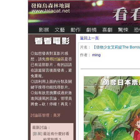
返回上一頁
片名：
【借物少女艾莉緹The Borro
◎如想發表對某影片感
作者：
ming
想，
請先
搜尋討論區
是否
已有這部影片，有的話請
在該篇留言後面發表，避
免重複
。
◎請利用上面的分類及關
鍵字搜尋功能找尋影片。
◎如有故意挑釁或過於激
進與謾罵的言論，管理員
將會→砍！停權！再見！
討論區管理：美牙
最新討論：
[影展]
最近有什麼好看
的電影嗎？