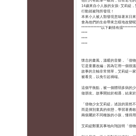
他們只有鉛筆一般高，住在老宅的
14歲來自小人族的女孩- 艾莉
行動就被翔所發現！
本來小人被人類發現意味著末日來
會為他們的生命帶來怎樣地改變呢
*************以下劇情有擂***********
****
****
****
懷念的畫風，溫暖的音樂，「借物
它是童書改編；因為它用一個很溫
故事的主軸非常簡單，艾莉緹一家
被看見，以免引起禍端。
這個平衡點，被一個體弱多病的少
做朋友。故事開始於相遇，結束於
「借物少女艾莉緹」述說的當然不
而是揮別童真的依戀，學習著勇敢
兩個屬於不同種族的小孩，懂得用
艾莉緹鄭重其事地向翔說明「借物