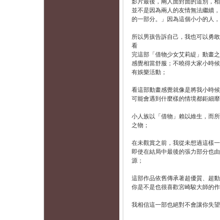
影片最後，兩人面對面的道別，相
並不是因為兩人的友情無法繼續，
的一部分。」因為這個小小的人，
所以男孩告訴自己，我也可以勇敢
看
完這部「借物少女艾莉緹」動畫之
感覺相當舒服；不曉得大家小時候
有娛樂活動；
看這部動畫感覺就像是將我小時候
可能會遇到什麼樣的情境都鉅細靡
小人族以「借物」賴以維生，而所
之物；
在未觀賞之前，我從未想過這樣一
即使在結局中最後的張力部分也由
源；
這部作品依舊傳承著超優質、超動
你是不是也很喜歡宮崎駿大師的作
我相信這一部也絕對不會讓你失望