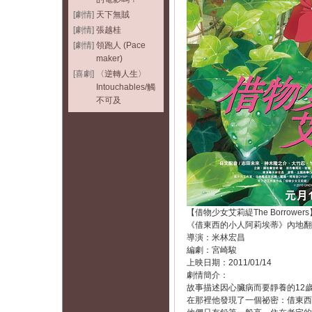
[劇情]
天下無賊
[劇情]
張越桂
[劇情]
領跑人 (Pace
maker)
[喜劇]
〈逆轉人生〉
Intouchables/觸
不可及
【借物少女艾莉緹The Borrower
《借東西的小人阿莉埃蒂》內地翻
導演：米林宏昌
編劇：宮崎駿
上映日期：2011/01/14
劇情簡介：
故事描述因心臟病而要靜養的12歲
在那裡他發現了一個祕密：借東西