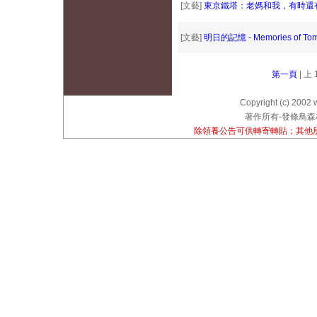
[文藝]
東京鐵塔：老媽和我，有時還
[文藝]
明日的記憶 - Memories of Tom
第一頁
| 上 
Copyright (c) 2002 
著作所有-發條鳥森林
除領養公告可供轉寄轉貼；其他