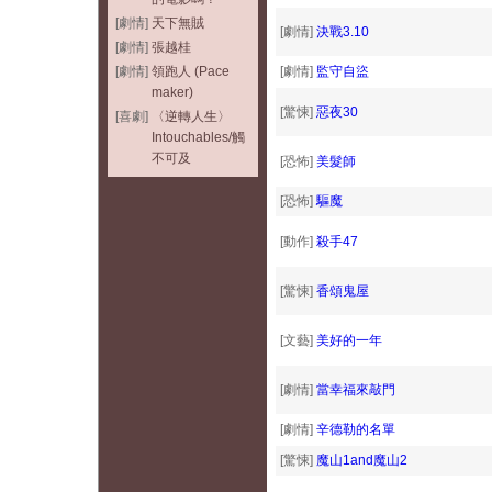
[劇情]
天下無賊
[劇情]
決戰3.10
[劇情]
張越桂
[劇情]
領跑人 (Pace
[劇情]
監守自盜
maker)
[驚悚]
惡夜30
[喜劇]
〈逆轉人生〉
Intouchables/觸
不可及
[恐怖]
美髮師
[恐怖]
驅魔
[動作]
殺手47
[驚悚]
香頌鬼屋
[文藝]
美好的一年
[劇情]
當幸福來敲門
[劇情]
辛德勒的名單
[驚悚]
魔山1and魔山2