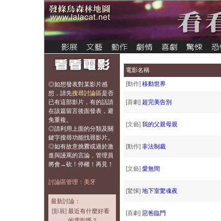
電影名稱
[動作]
移動世界
◎如想發表對某影片感
想，
請先
搜尋討論區
是否
已有這部影片，有的話請
[喜劇]
超完美告別
在該篇留言後面發表，避
免重複
。
[文藝]
我的父親母親
◎請利用上面的分類及關
鍵字搜尋功能找尋影片。
◎如有故意挑釁或過於激
[動作]
非法制裁
進與謾罵的言論，管理員
將會→砍！停權！再見！
[文藝]
愛無間
討論區管理：美牙
[驚悚]
地下室驚魂夜
最新討論：
[影展]
最近有什麼好看
[喜劇]
惡爸臨門
的電影嗎？