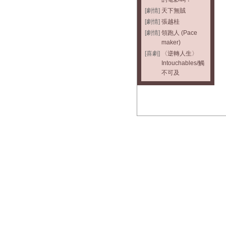
[劇情]
天下無賊
[劇情]
張越桂
[劇情]
領跑人 (Pace
maker)
[喜劇]
〈逆轉人生〉
Intouchables/觸
不可及