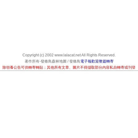
Copyright (c) 2002 www.lalacat.net All Rights Reserved.
著作所有-發條鳥森林地圖 / 發條鳥
電子報歡迎整篇轉寄
除領養公告可供轉寄轉貼；其他所有文章、圖片不得擷取部分內容私自轉寄或刊登