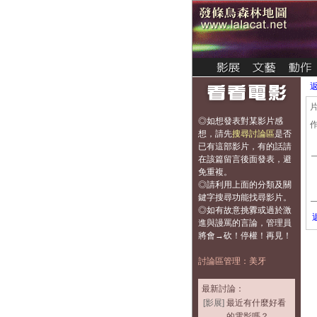
◎如想發表對某影片感
想，
請先
搜尋討論區
是否
已有這部影片，有的話請
在該篇留言後面發表，避
免重複
。
◎請利用上面的分類及關
鍵字搜尋功能找尋影片。
◎如有故意挑釁或過於激
進與謾罵的言論，管理員
將會→砍！停權！再見！
討論區管理：美牙
最新討論：
[影展]
最近有什麼好看
的電影嗎？