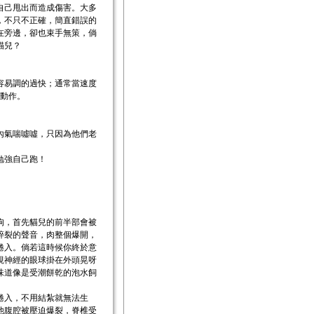
自己甩出而造成傷害。大多
，不只不正確，簡直錯誤的
在旁邊，卻也束手無策，倘
貓兒？
容易調的過快；通常當速度
得動作。
內氣喘噓噓，只因為他們老
勉強自己跑！
狗，首先貓兒的前半部會被
碎裂的聲音，肉整個爆開，
捲入。倘若這時候你終於意
視神經的眼球掛在外頭晃呀
味道像是受潮餅乾的泡水飼
捲入，不用結紮就無法生
他腹腔被壓迫爆裂，脊椎受