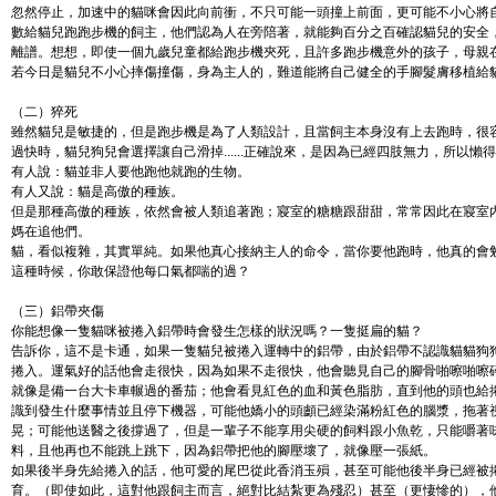
忽然停止，加速中的貓咪會因此向前衝，不只可能一頭撞上前面，更可能不小心將
數給貓兒跑跑步機的飼主，他們認為人在旁陪著，就能夠百分之百確認貓兒的安全
離譜。想想，即使一個九歲兒童都給跑步機夾死，且許多跑步機意外的孩子，母親
若今日是貓兒不小心摔傷撞傷，身為主人的，難道能將自己健全的手腳髮膚移植給
（二）猝死
雖然貓兒是敏捷的，但是跑步機是為了人類設計，且當飼主本身沒有上去跑時，很
過快時，貓兒狗兒會選擇讓自己滑掉......正確說來，是因為已經四肢無力，所以懶
有人說：貓並非人要他跑他就跑的生物。
有人又說：貓是高傲的種族。
但是那種高傲的種族，依然會被人類追著跑；寢室的糖糖跟甜甜，常常因此在寢室
媽在追他們。
貓，看似複雜，其實單純。如果他真心接納主人的命令，當你要他跑時，他真的會
這種時候，你敢保證他每口氣都喘的過？
（三）鋁帶夾傷
你能想像一隻貓咪被捲入鋁帶時會發生怎樣的狀況嗎？一隻挺扁的貓？
告訴你，這不是卡通，如果一隻貓兒被捲入運轉中的鋁帶，由於鋁帶不認識貓貓狗
捲入。運氣好的話他會走很快，因為如果不走很快，他會聽見自己的腳骨啪嚓啪嚓
就像是備一台大卡車輾過的番茄；他會看見紅色的血和黃色脂肪，直到他的頭也給
識到發生什麼事情並且停下機器，可能他嬌小的頭顱已經染滿粉紅色的腦漿，拖著
晃；可能他送醫之後撐過了，但是一輩子不能享用尖硬的飼料跟小魚乾，只能嚼著
料，且他再也不能跳上跳下，因為鋁帶把他的腳壓壞了，就像壓一張紙。
如果後半身先給捲入的話，他可愛的尾巴從此香消玉殞，甚至可能他後半身已經被
育。（即使如此，這對他跟飼主而言，絕對比結紮更為殘忍）甚至（更悽慘的），