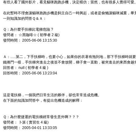
有些人看了國外影片，看見貓咪跑跑步機，決定模仿；當然，也有很多人覺得可愛
在此暫時不理會讓貓咪跑跑步機是飼主自己一時興起，或者是偷懶讓貓咪減重，畢
一則知識加的問答Ｑ＆Ａ：
Ｑ：為什麼手扶梯比電梯危險 ?
發問者： ☆黑咖啡☆ ( 初學者 2 級)
發問時間： 2005-06-06 13:15:30
Ａ：......第二，下手扶梯時，也要小心，如果你的衣著有拖到地，那下手扶梯時
鐵捲門一樣，手扶梯夾進去之後並不會放開，梯子會一直動，被夾進去的東西會越夾越深，
回答者： null ( 初學者 4 級 )
回答時間： 2005-06-06 13:23:04
這是電扶梯，一個我們日常生活的夥伴，卻也常常造成危機。
在下面的知識加問答中，有提出危機造成的解釋：
Ｑ：為什麼捷運的電扶梯經常發生意外啊？？？
發問者： 卜派 ( 實習生 4 級)
發問時間： 2005-04-01 13:33:05