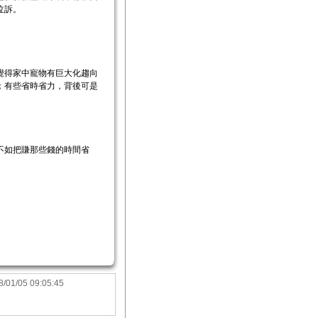
泣訴。
覺得家中寵物有巨大化趨向
；有些省時省力，背後可是
不如把賺那些錢的時間省
8/01/05 09:05:45