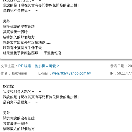
我沒說那是人跑的＝ ＝
我說的是［現在其實有專門替狗兒開發的跑步機］
是狗兒不是貓兒＝ ＝
另外
關於你說的沒有細縫
其實最後一腳時
貓咪滾入的那個地方
就是常常出意外的滾輪地點......
以前有小孩調皮手伸下去
結果整隻手骨頭被壓爛......手整隻報廢......
文章主題：
RE:喵喵＋跑步機＝可愛？
發表日期：
20
作者：
babymon
E-mail
：
wen703@yahoo.com.tw
IP
：
59.114.*.
to笨貓:
我沒說那是人跑的＝ ＝
我說的是［現在其實有專門替狗兒開發的跑步機］
是狗兒不是貓兒＝ ＝
另外
關於你說的沒有細縫
其實最後一腳時
貓咪滾入的那個地方