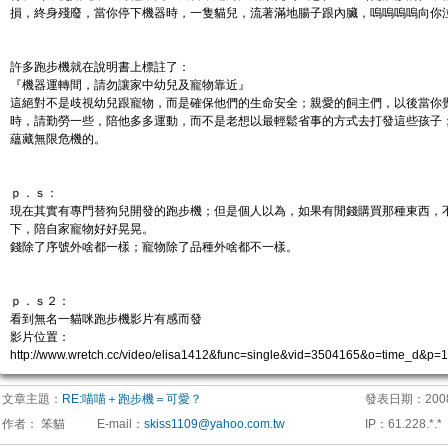
損，終身殘廢，當你停下機器時，一隻貓兒，流著滿地腸子跟內臟，嗚嗚嗚嗚向你
許多跑步機就在說明書上標註了：
『機器運轉間，請勿讓家中幼兒及寵物靠近』
這絕對不是歧視幼兒跟寵物，而是確保他們的生命安全；親愛的飼主們，以後當你
時，請勤勞一些，陪他多多運動，而不是老想以最輕鬆省事的方式去打發這些孩子
蘊藏無限危機的。
ｐ．ｓ：
現在其實有專門替狗兒開發的跑步機；但是個人以為，如果有閒錢購買那種東西，
下，陪自家寵物好好晃晃。
錢除了序號外啥都一樣；寵物除了品種外啥都不一樣。
ｐ．ｓ２：
看到無名一貓咪跑步機影片有感而發
影片位置：
http://www.wretch.cc/video/elisa1412&func=single&vid=3504165&o=time_d&p=1
文章主題：
RE:喵喵＋跑步機＝可愛？
發表日期：
200
作者：
笨貓
E-mail
：
skiss1109@yahoo.com.tw
IP
：
61.228.*.*