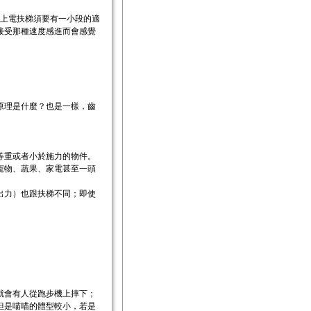
地要上電扶梯須要有一小段的適
接受那種速度感進而會感覺
原理是什麼？也是一樣，齒
等重或者小於施力的物件。
寵物、蔬果、家電甚至一頭
出力）也跟扶梯不同；即使
就會有人從跑步機上摔下；
但是喵喵的體型較小，若是