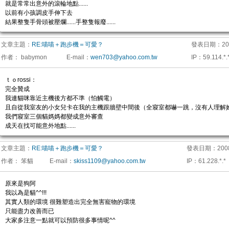
就是常常出意外的滾輪地點......
以前有小孩調皮手伸下去
結果整隻手骨頭被壓爛......手整隻報廢......
文章主題：
RE:喵喵＋跑步機＝可愛？
發表日期：
20
作者：
babymon
E-mail
：
wen703@yahoo.com.tw
IP
：
59.114.*.
ｔｏrossi：
完全贊成
我連貓咪靠近主機後方都不準（怕觸電）
且自從我室友的小女兒卡在我的主機跟牆壁中間後（全寢室都嚇一跳，沒有人理解
我們寢室三個貓媽媽都變成意外審查
成天在找可能意外地點......
文章主題：
RE:喵喵＋跑步機＝可愛？
發表日期：
200
作者：
笨貓
E-mail
：
skiss1109@yahoo.com.tw
IP
：
61.228.*.*
原來是狗阿
我以為是貓^^!!!
其實人類的環境 很難塑造出完全無害寵物的環境
只能盡力改善而已
大家多注意一點就可以預防很多事情呢^^