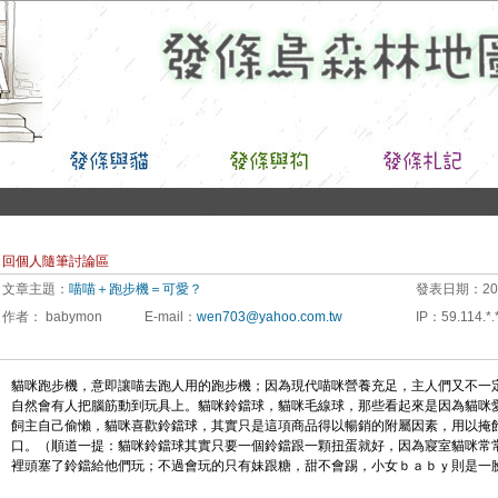
回個人隨筆討論區
文章主題：
喵喵＋跑步機＝可愛？
發表日期：
20
作者：
babymon
E-mail
：
wen703@yahoo.com.tw
IP
：
59.114.*.
貓咪跑步機，意即讓喵去跑人用的跑步機；因為現代喵咪營養充足，主人們又不一
自然會有人把腦筋動到玩具上。貓咪鈴鐺球，貓咪毛線球，那些看起來是因為貓咪
飼主自己偷懶，貓咪喜歡鈴鐺球，其實只是這項商品得以暢銷的附屬因素，用以掩
口。（順道一提：貓咪鈴鐺球其實只要一個鈴鐺跟一顆扭蛋就好，因為寢室貓咪常
裡頭塞了鈴鐺給他們玩；不過會玩的只有妹跟糖，甜不會踢，小女ｂａｂｙ則是一臉無趣看