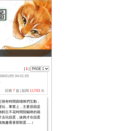
|
1
|
08/01/05 04:01:05
*
回應
7
篇 | 點閱
11743
次
定很有時間跟喵咪們互動，
愛玩，事實上，主要原因是
飾飼主不花時間陪貓咪的藉
常去玩扭蛋，妹媽才在扭蛋
著那顆蛋......）