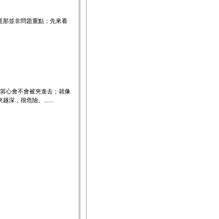
。
竟那並非問題重點；先來看
就要當心會不會被夾進去；就像
很危險。......