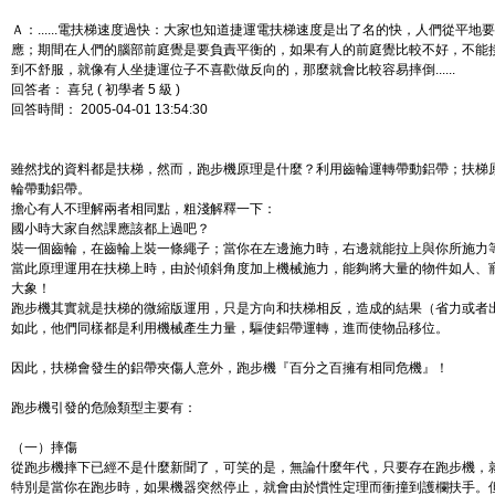
Ａ：......電扶梯速度過快：大家也知道捷運電扶梯速度是出了名的快，人們從平
應；期間在人們的腦部前庭覺是要負責平衡的，如果有人的前庭覺比較不好，不能
到不舒服，就像有人坐捷運位子不喜歡做反向的，那麼就會比較容易摔倒......
回答者： 喜兒 ( 初學者 5 級 )
回答時間： 2005-04-01 13:54:30
雖然找的資料都是扶梯，然而，跑步機原理是什麼？利用齒輪運轉帶動鋁帶；扶梯
輪帶動鋁帶。
擔心有人不理解兩者相同點，粗淺解釋一下：
國小時大家自然課應該都上過吧？
裝一個齒輪，在齒輪上裝一條繩子；當你在左邊施力時，右邊就能拉上與你所施力
當此原理運用在扶梯上時，由於傾斜角度加上機械施力，能夠將大量的物件如人、
大象！
跑步機其實就是扶梯的微縮版運用，只是方向和扶梯相反，造成的結果（省力或者
如此，他們同樣都是利用機械產生力量，驅使鋁帶運轉，進而使物品移位。
因此，扶梯會發生的鋁帶夾傷人意外，跑步機『百分之百擁有相同危機』！
跑步機引發的危險類型主要有：
（一）摔傷
從跑步機摔下已經不是什麼新聞了，可笑的是，無論什麼年代，只要存在跑步機，
特別是當你在跑步時，如果機器突然停止，就會由於慣性定理而衝撞到護欄扶手。