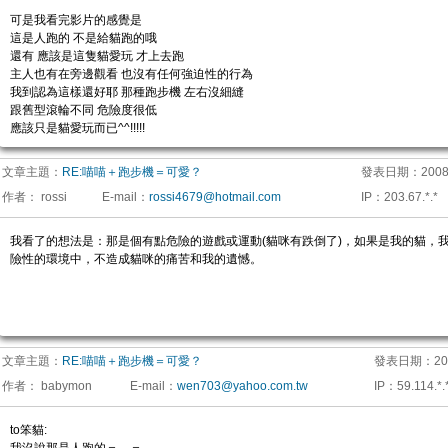
可是我看完影片的感覺是
這是人跑的 不是給貓跑的哦
還有 應該是這隻貓愛玩 才上去跑
主人也有在旁邊觀看 也沒有任何強迫性的行為
我到認為這樣還好耶 那種跑步機 左右沒細縫
跟舊型滾輪不同 危險度很低
應該只是貓愛玩而已^^!!!!!
文章主題：
RE:喵喵＋跑步機＝可愛？
發表日期：
2008
作者：
rossi
E-mail
：
rossi4679@hotmail.com
IP
：
203.67.*.*
我看了的想法是：那是個有點危險的遊戲或運動(貓咪有跌倒了)，如果是我的貓，
險性的環境中，不造成貓咪的痛苦和我的遺憾。
文章主題：
RE:喵喵＋跑步機＝可愛？
發表日期：
20
作者：
babymon
E-mail
：
wen703@yahoo.com.tw
IP
：
59.114.*.
to笨貓: