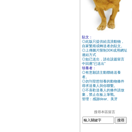
貼文：
◎此版只提供給流浪動物，
自家繁殖或轉送者勿貼文。
◎上傳圖片限制30K或用網址
連結方式
◎如已送出，請在該篇留言
中回應”已送出”
領養者：
◎有意願請主動聯絡送養
者。
◎勿刊登想領養的動物條件
尋求送養人與你聯繫。
◎不喜歡送養人的條件請放
棄，禁止在板上筆戰。
管理：感謝dear、美牙
搜尋本區留言