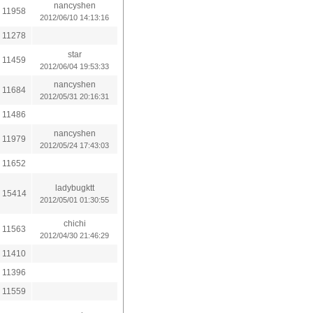
nancyshen
11958
2012/06/10 14:13:16
11278
star
11459
2012/06/04 19:53:33
nancyshen
11684
2012/05/31 20:16:31
11486
nancyshen
11979
2012/05/24 17:43:03
11652
ladybugktt
15414
2012/05/01 01:30:55
chichi
11563
2012/04/30 21:46:29
11410
11396
11559