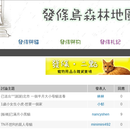
討論主題
發表人
回應
已送出^^謝謝)北市 一個半月大小母貓送養
林林
0
1歲小女生小虎-想要一個家
小郁
0
[板橋]已滿月小黑貓
nancyshen
9
TN不想R的親人母貓
minimini492
0