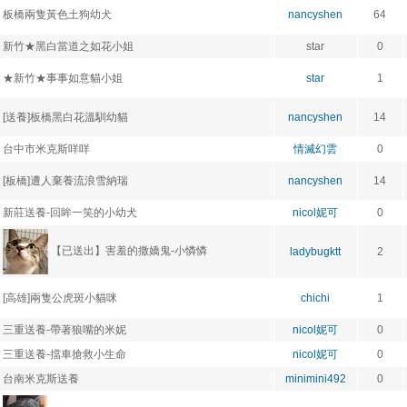
板橋兩隻黃色土狗幼犬
nancyshen
64
新竹★黑白當道之如花小姐
star
0
★新竹★事事如意貓小姐
star
1
[送養]板橋黑白花溫馴幼貓
nancyshen
14
台中市米克斯咩咩
情滅幻雲
0
[板橋]遭人棄養流浪雪納瑞
nancyshen
14
新莊送養-回眸一笑的小幼犬
nicol妮可
0
【已送出】害羞的撒嬌鬼-小憐憐
ladybugktt
2
[高雄]兩隻公虎斑小貓咪
chichi
1
三重送養-帶著狼嘴的米妮
nicol妮可
0
三重送養-擋車搶救小生命
nicol妮可
0
台南米克斯送養
minimini492
0