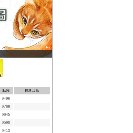
點閱
最新回應
9496
9769
9645
9598
9413