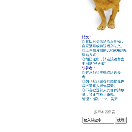
貼文：
◎此版只提供給流浪動物，
自家繁殖或轉送者勿貼文。
◎上傳圖片限制30K或用網址
連結方式
◎如已送出，請在該篇留言
中回應”已送出”
領養者：
◎有意願請主動聯絡送養
者。
◎勿刊登想領養的動物條件
尋求送養人與你聯繫。
◎不喜歡送養人的條件請放
棄，禁止在板上筆戰。
管理：感謝dear、美牙
搜尋本區留言