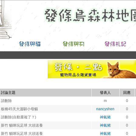
討論主題
發表人
回應
請刪除
m
0
板橋45天大溫馴小母貓
nancyshen
0
請刪除(自動重複了？)
神氣豬
0
新竹 貓咪玩足球 大頭送養
神氣豬
0
新竹 貓咪玩足球 大頭送養
神氣豬
0