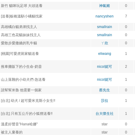
新竹 貓咪玩足球 大頭送養
神氣豬
0
[送養]板橋溫馴小橘貓找家
nancyshen
7
高雄橘白貓弟弟找主人
smallrain
0
高雄三色花貓妹妹找主人
smallrain
0
愛散步愛撒嬌的乳牛貓
ㄚ欣
0
[桃園]可愛虎斑家貓送養
eliwang
1
推車攤販下的小生命-奶昔
nicol妮可
2
山上落難的小幼犬們-急送養
nicol妮可
1
請幫幫米魯 他需要一個家
蔡先生
0
[台北] 幼犬 / 超可愛米克斯小女生!!
莎拉
1
[台北] 只有五公斤的小狐狸送養!!
台大懷生社
1
溫柔好聲音"Hana哈娜"
star
0
被主人棄養的
star
0