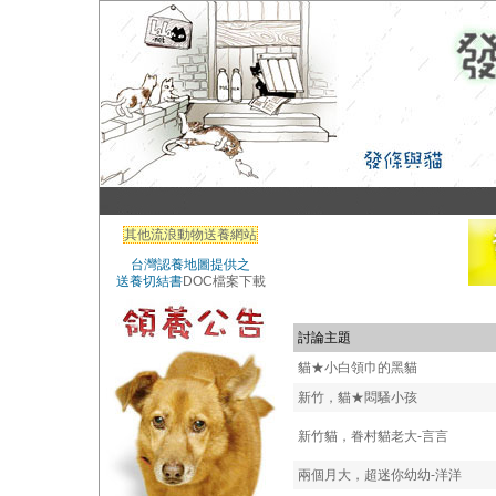
其他流浪動物送養網站
台灣認養地圖提供之
送養切結書
DOC檔案下載
討論主題
貓★小白領巾的黑貓
新竹，貓★悶騷小孩
新竹貓，眷村貓老大-言言
兩個月大，超迷你幼幼-洋洋