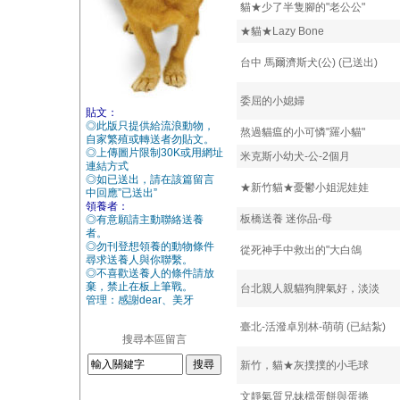
貓★少了半隻腳的"老公公"
★貓★Lazy Bone
台中 馬爾濟斯犬(公) (已送出)
委屈的小媳婦
貼文：
◎此版只提供給流浪動物，
熬過貓瘟的小可憐"羅小貓"
自家繁殖或轉送者勿貼文。
◎上傳圖片限制30K或用網址
米克斯小幼犬-公-2個月
連結方式
◎如已送出，請在該篇留言
★新竹貓★憂鬱小姐泥娃娃
中回應”已送出”
領養者：
板橋送養 迷你品-母
◎有意願請主動聯絡送養
者。
◎勿刊登想領養的動物條件
從死神手中救出的"大白鴿
尋求送養人與你聯繫。
◎不喜歡送養人的條件請放
棄，禁止在板上筆戰。
台北親人親貓狗脾氣好，淡淡
管理：感謝dear、美牙
臺北-活潑卓別林-萌萌 (已結紮)
搜尋本區留言
新竹，貓★灰撲撲的小毛球
文靜氣質兄妹檔蛋餅與蛋捲