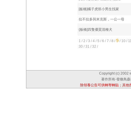
[板橋]橘子虎班小男生找家
拉不拉多與米克斯，一公一母
{板橋]四隻優質混種犬
9
1
/
2
/
3
/
4
/
5
/
6
/
7
/
8
/
/
10
/
1
30
/
31
/
32
/
Copyright (c) 2002 
著作所有-發條鳥森林
除領養公告可供轉寄轉貼；其他