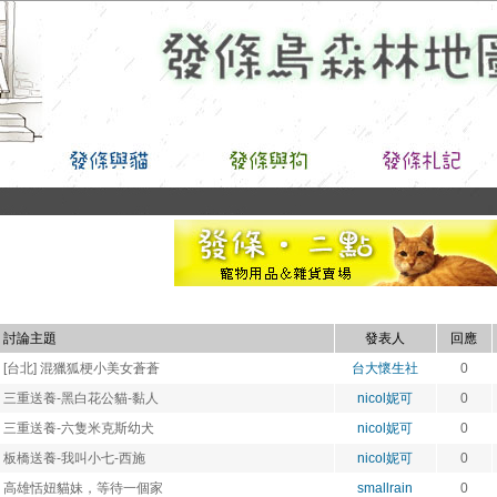
討論主題
發表人
回應
[台北] 混獵狐梗小美女蒼蒼
台大懷生社
0
三重送養-黑白花公貓-黏人
nicol妮可
0
三重送養-六隻米克斯幼犬
nicol妮可
0
板橋送養-我叫小七-西施
nicol妮可
0
高雄恬妞貓妹，等待一個家
smallrain
0