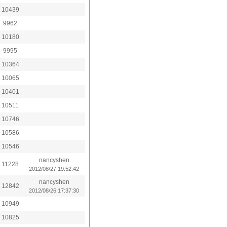
10439
9962
10180
9995
10364
10065
10401
10511
10746
10586
10546
nancyshen
11228
2012/08/27 19:52:42
nancyshen
12842
2012/08/26 17:37:30
10949
10825