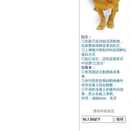
貼文：
◎此版只提供給流浪動物，
自家繁殖或轉送者勿貼文。
◎上傳圖片限制30K或用網址
連結方式
◎如已送出，請在該篇留言
中回應”已送出”
領養者：
◎有意願請主動聯絡送養
者。
◎勿刊登想領養的動物條件
尋求送養人與你聯繫。
◎不喜歡送養人的條件請放
棄，禁止在板上筆戰。
管理：感謝dear、美牙
搜尋本區留言