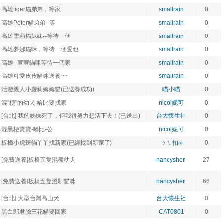
高雄tiger貓弟弟，等家
smallrain
0
高雄Peter貓弟弟--等
smallrain
0
高雄雪莉貓妹妹--等待一個
smallrain
0
高雄夢娜貓咪，等待一個愛他
smallrain
0
高雄--荳荳貓咪等待一個家
smallrain
0
高雄可愛皮皮貓咪送養~~
smallrain
0
活潑親人小蘿莉姆姆貓(已送養成功)
喵小喵
0
混"梗"的幼犬-哈比要找家
nicol妮可
0
[台北] 我的姊妹死了，但我很努力想活下去！(已送出)
台大懷生社
0
混黑梗寶寶-嘟比-公
nicol妮可
0
板橋小虎斑貓丫丫找新家(已經找到新家了)
ㄋㄟ扣∞
0
[免費送養]板橋五隻混種幼犬
nancyshen
27
[免費送養]板橋五隻溫馴貓咪
nancyshen
66
[台北] 大型台灣高山犬
台大懷生社
0
黑白郎君臉三花貓要回家
CAT0801
0