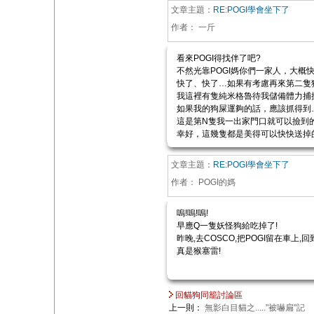
文章主題：
RE:POGI學會坐下了
作者：
一斤
看來POGI得找伴了吧?
不然光靠POGI媽你們一家人，大概
快了、快了…如果有考慮再來第二隻
我這裡有隻純米格魯待我儲備體力捕抓
如果我的狗屎運夠的話，應該抓得到
這是第N隻我一出家門口就可以撿到的
幸好，這幾隻都是美得可以快快送掉的!
文章主題：
RE:POGI學會坐下了
作者：
POGI的媽
嗚!嗚!嗚!
早應Q一隻妖怪狗給吃掉了!
昨晚,去COSCO,把POGI留在車上
真是猴塞雷!
回貓狗同籠討論區
上一則：
無影白目貓之....."被嚇扁"記