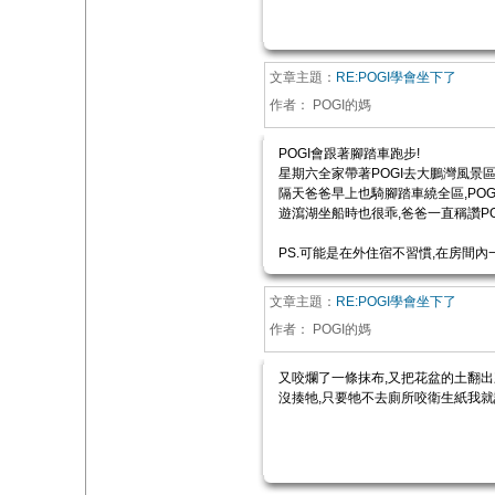
文章主題：
RE:POGI學會坐下了
作者：
POGI的媽
POGI會跟著腳踏車跑步!
星期六全家帶著POGI去大鵬灣風景區住
隔天爸爸早上也騎腳踏車繞全區,POG
遊瀉湖坐船時也很乖,爸爸一直稱讚PO
PS.可能是在外住宿不習慣,在房間內
文章主題：
RE:POGI學會坐下了
作者：
POGI的媽
又咬爛了一條抹布,又把花盆的土翻出來
沒揍牠,只要牠不去廁所咬衛生紙我就