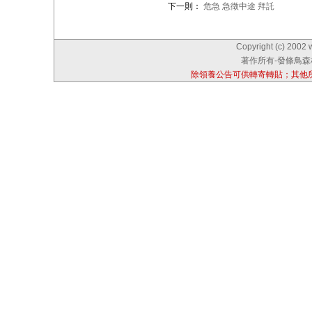
下一則：
危急 急徵中途 拜託
Copyright (c) 2002 
著作所有-發條鳥森林
除領養公告可供轉寄轉貼；其他