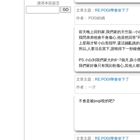
搜尋本區留言
文章主題：
RE:POGI學會坐下了
作者：
POGI的媽
前天晚上回到家,我們家的天竺鼠--小白
我問弟弟他會不會傷心,他居然回答"不
上星期才幫小白剪指甲,還活蹦亂跳的
所以,人要活在當下,誰曉得下一秒鐘
PS.小白到我們家大約6~7個月,跟小
我們家好像只有我比較傷心,其他人都
文章主題：
RE:POGI學會坐下了
作者：
一斤
不會是被pogi咬的吧?
文章主題：
RE:POGI學會坐下了