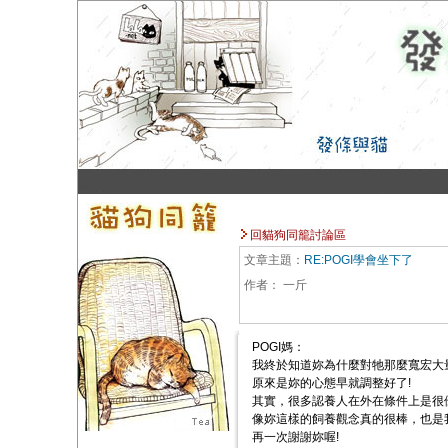
回貓狗同籠討論區
文章主題：
RE:POGI學會坐下了
作者：
一斤
POGI媽：
我終於知道妳為什麼對牠那麼寬宏大量
原來是妳的心態早就調整好了!
其實，很多認養人在外在條件上是很
像妳這樣的飼養觀念真的很棒，也是
再一次謝謝妳喔!