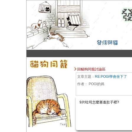
回貓狗同籠討論區
文章主題：
RE:POGI學會坐下了
作者：
POGI的媽
9片吐司怎麼塞進肚子裡?