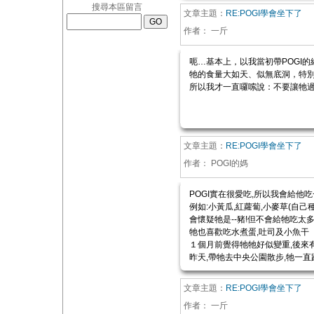
搜尋本區留言
文章主題：
RE:POGI學會坐下了
作者：
一斤
呃…基本上，以我當初帶POGI的
牠的食量大如天、似無底洞，特別
所以我才一直囉嗦說：不要讓牠過
文章主題：
RE:POGI學會坐下了
作者：
POGI的媽
POGI實在很愛吃,所以我會給他吃
例如:小黃瓜,紅蘿蔔,小麥草(自己
會懷疑牠是--豬!但不會給牠吃太多
牠也喜歡吃水煮蛋,吐司及小魚干（
１個月前覺得牠牠好似變重,後來
昨天,帶牠去中央公園散步,牠一直跟
文章主題：
RE:POGI學會坐下了
作者：
一斤