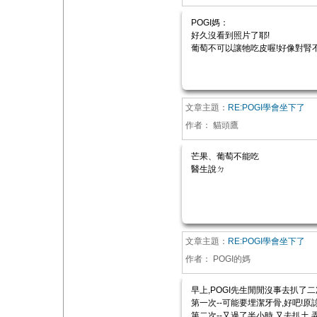
POGI媽：
好久沒看到照片了耶!
葡萄不可以讓牠吃皮喔!好像對腎
文章主題：
RE:POGI學會坐下了
作者：
貓頭鷹
芒果、葡萄不能吃
醫生說ㄉ
文章主題：
RE:POGI學會坐下了
作者：
POGI的媽
早上,POGI先生閒閒沒事去扒了二
第一次--可能要埋潔牙骨,好吧!原
第二次--又過了半小時,又去扒土