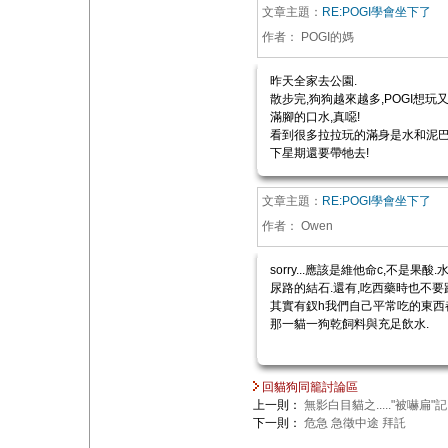
文章主題：
RE:POGI學會坐下了
作者：
POGI的媽
昨天全家去公園.
散步完,狗狗越來越多,POGI想玩
滿腳的口水,真噁!
看到很多拉拉玩的滿身是水和泥巴,
下星期還要帶牠去!
文章主題：
RE:POGI學會坐下了
作者：
Owen
sorry...應該是維他命c,不
尿路的結石.還有,吃西藥時也不要
其實有釵h我們自己平常吃的東西
那一貓一狗乾飼料與充足飲水.
回貓狗同籠討論區
上一則：
無影白目貓之....."被嚇扁"記
下一則：
危急 急徵中途 拜託