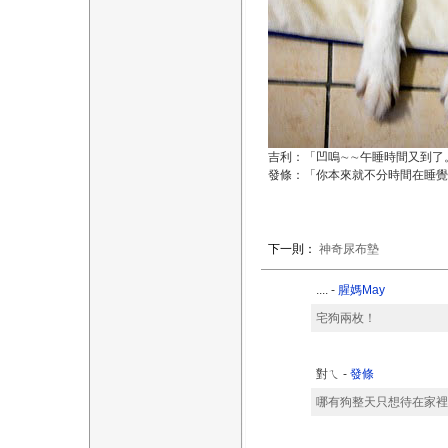
吉利：「凹嗚∼∼午睡時間又到了
發條：「你本來就不分時間在睡覺
下一則：
神奇尿布墊
.... -
腥媽May
宅狗兩枚！
對ㄟ -
發條
哪有狗整天只想待在家裡