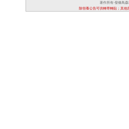
著作所有-發條鳥森林
除領養公告可供轉寄轉貼；其他