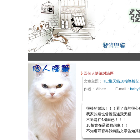
回個人隨筆討論區
文章主題：
RE:飛天貓18樓墜樓記
作者：
Albee
E-mail
：
babyf
很棒的警訊！！！看了真的很心
我家的妞也曾經當過飛天貓
不過是在4樓而已！！！
18樓實在是很難想像！！！
不知道可否界我轉貼文章告知其