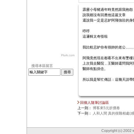
霹靂小母豬過年時竟然跟我抱怨
說我都沒有回應他這篇文章
還說我一定是忌妒阿飛強壯的身
哼哼
這邏輯太奇怪啦
我比較忌妒你有很帥的老公.............XD.
Plurk.com
阿飛竟然現在都看不出來有墜樓
上次我去醫院，王醫師還問我阿
搜尋本區留言
醫師有點掛念。
所以我是幫忙傳話：這幾天請帶
回個人隨筆討論區
上一則：
博客來5元折價卷
下一則：
人和人間 真的很難相處(感
Copyright (c) 2002 