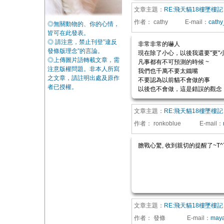
文章主題：
RE:飛天貓18樓墜樓記
作者：
cathy
E-mail
：
cath
◎無關動物的、你的心情，
皆可在此發表。
◎ 請注意，禁止刊登”違反
非常非常的嚇人
發條版理念”的言論。
現在除了小心，以後我還要"更"
◎上傳圖片語轉載文章，需
凡事都有不可預測的時候 ~
注意版權問題。非本人所寫
我們也千萬不要太鐵嘴
之文章，請註明出處及原作
不要認為以前貓不會做的事
者已授權。
以後也不會做，這是錯誤的觀念 
文章主題：
RE:飛天貓18樓墜樓記
作者：
ronkoblue
E-mail
：
膽戰心驚, 收到親切的提醒了~T^
文章主題：
RE:飛天貓18樓墜樓記
作者：
發條
E-mail
：
maya