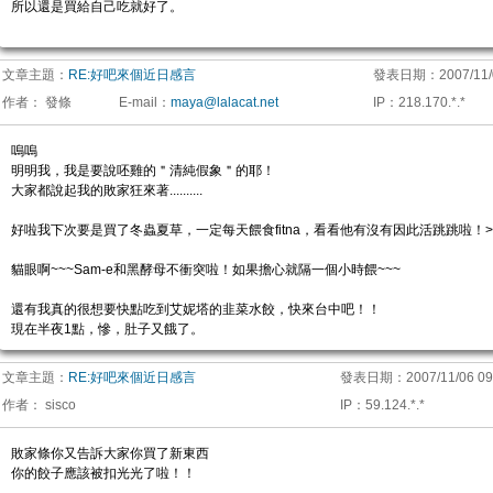
所以還是買給自己吃就好了。
文章主題：
RE:好吧來個近日感言
發表日期：
2007/11/
作者：
發條
E-mail
：
maya@lalacat.net
IP
：
218.170.*.*
嗚嗚
明明我，我是要說呸雞的＂清純假象＂的耶！
大家都說起我的敗家狂來著..........
好啦我下次要是買了冬蟲夏草，一定每天餵食fitna，看看他有沒有因此活跳跳啦！>
貓眼啊~~~Sam-e和黑酵母不衝突啦！如果擔心就隔一個小時餵~~~
還有我真的很想要快點吃到艾妮塔的韭菜水餃，快來台中吧！！
現在半夜1點，慘，肚子又餓了。
文章主題：
RE:好吧來個近日感言
發表日期：
2007/11/06 09
作者：
sisco
IP
：
59.124.*.*
敗家條你又告訴大家你買了新東西
你的餃子應該被扣光光了啦！！