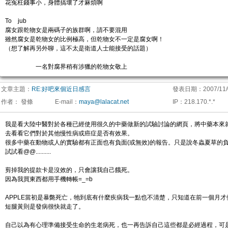
花冤枉錢事小，身體搞壞了才麻煩啊
To jub
腐女跟乾物女是兩碼子的族群啊，請不要混用
雖然腐女是乾物女的比例極高，但乾物女不一定是腐女啊！
（想了解再另外聊，這不太是衛道人士能接受的話題）
一名對腐界稍有涉獵的乾物女敬上
文章主題：
RE:好吧來個近日感言
發表日期：
2007/11/
作者：
發條
E-mail
：
maya@lalacat.net
IP
：
218.170.*.*
我是看大陸中醫對於各種已經使用很久的中藥做新的試驗討論的網頁，將中藥本來
去看看它們對於其他慢性病或癌症是否有效果。
很多中藥在動物或人的實驗都有正面也有負面(或無效)的報告。只是說冬蟲夏草的
試試看@@..........
剪掉我的提款卡是沒效的，只會讓我自己餓死。
因為我買東西都用手機轉帳=_=b
APPLE當初是暴斃死亡，牠到底有什麼疾病我一點也不清楚，只知道在前一個月
短腿黃則是發病很快就走了。
自己以為有心理準備接受生命的生老病死，也一再告訴自己這些都是必經過程，可