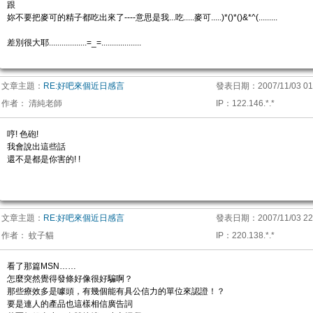
跟
妳不要把麥可的精子都吃出來了----意思是我...吃.....麥可.....)*()*()&*^(.........
差別很大耶..................=_=...................
文章主題：
RE:好吧來個近日感言
發表日期：
2007/11/03 01
作者：
清純老師
IP
：
122.146.*.*
哼! 色砲!
我會說出這些話
還不是都是你害的! !
文章主題：
RE:好吧來個近日感言
發表日期：
2007/11/03 22
作者：
蚊子貓
IP
：
220.138.*.*
看了那篇MSN……
怎麼突然覺得發條好像很好騙啊？
那些療效多是噱頭，有幾個能有具公信力的單位來認證！？
要是連人的產品也這樣相信廣告詞