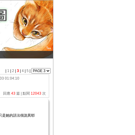
|
1
|
2
|
3
|
4
|
5
|
03 01:04:10
回應
43
篇 | 點閱
12043
次
只是她的語法很詭異耶