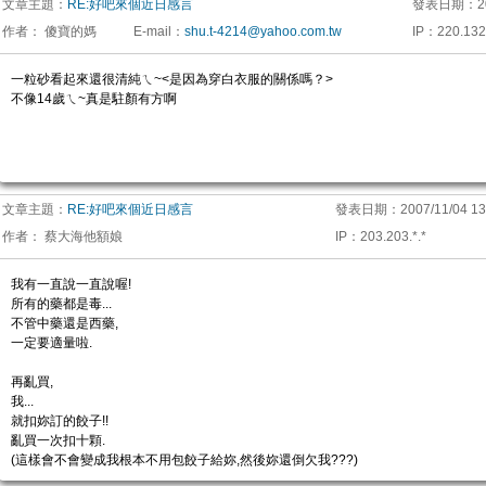
文章主題：
RE:好吧來個近日感言
發表日期：
2
作者：
傻寶的媽
E-mail
：
shu.t-4214@yahoo.com.tw
IP
：
220.132.
一粒砂看起來還很清純ㄟ~<是因為穿白衣服的關係嗎？>
不像14歲ㄟ~真是駐顏有方啊
文章主題：
RE:好吧來個近日感言
發表日期：
2007/11/04 13
作者：
蔡大海他額娘
IP
：
203.203.*.*
我有一直說一直說喔!
所有的藥都是毒...
不管中藥還是西藥,
一定要適量啦.
再亂買,
我...
就扣妳訂的餃子!!
亂買一次扣十顆.
(這樣會不會變成我根本不用包餃子給妳,然後妳還倒欠我???)