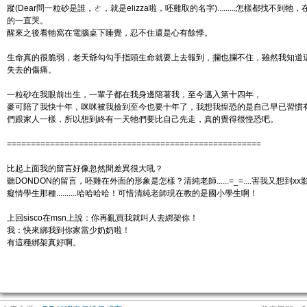
蹤(Dear問一粒砂是誰，ㄜ，就是elizza啦，呸雞取的名字).........怎樣都找不
的一直哭。
醒來之後看牠窩在電腦桌下睡覺，忍不住還是心有餘悸。
生命真的很脆弱，老天爺勾勾手指頭生命就要上去報到，攔也攔不住，雖然我知道
失去的傷痛。
一粒砂在我眼前出生，一輩子都在我身邊陪著我，至今邁入第十四年，
麥可陪了我快十年，咪咪被我撿到至今也要十年了，我想我惶恐的是自己早已習慣
們跟家人一樣，所以想到終有一天牠們要比自己先走，真的覺得很惶恐吧。
=====================================================
比起上面我的留言好像忽然間差異很大吼？
聽DONDON的留言，呸雞在外面的形象是怎樣？清純老師......=_=....害我又想到
癡情學生那種..........哈哈哈哈！可惜清純老師現在教的是國小學生啊！
上回sisco在msn上說：你再亂買我就叫人去綁架你！
我：快來綁我到你家當少奶奶啦！
有這種綁架真好啊。