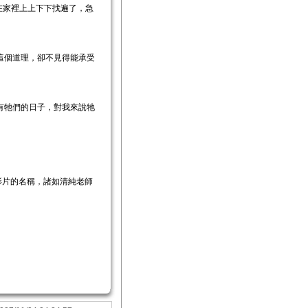
到牠，在家裡上上下下找遍了，急
這個道理，卻不見得能承受
有牠們的日子，對我來說牠
xx影片的名稱，諸如清純老師