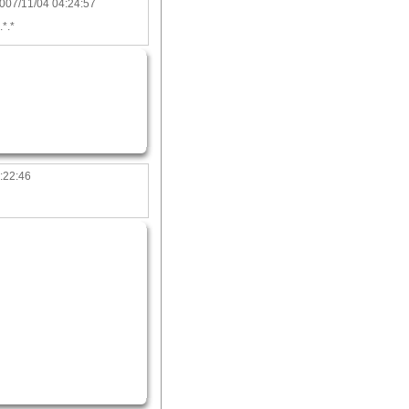
007/11/04 04:24:57
*.*
:22:46