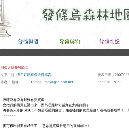
回個人隨筆討論區
文章主題：
RE:好吧來個近日感言
發表日期：
2007/11/
作者：
發條
E-mail
：
maya@lalacat.net
IP
：
218.170.*.*
哼哼沒有沒有我沒有要買啦！
會把我的購買狂講出來，因為呸雞那句話實在太經典的了！
將要為人妻的SISCO不愧是呸雞的麻吉，知道呸雞的意思是麥可在補就要成精了，
~~~~~~
麥可再吃就要有精子了----意思是買這壯陽用的來補啥啦！