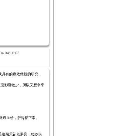
04 04:10:03
就具有的療效做新的研究，
負面影響較少，所以又想拿來
才做過血檢，肝腎都正常。
是這幾天卻老夢見一粒砂失