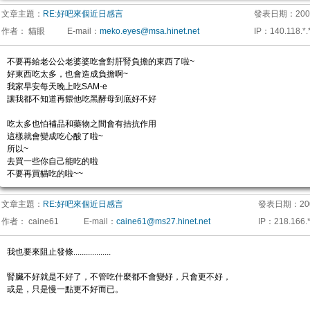
文章主題：
RE:好吧來個近日感言
發表日期：
200
作者：
貓眼
E-mail
：
meko.eyes@msa.hinet.net
IP
：
140.118.*.
不要再給老公公老婆婆吃會對肝腎負擔的東西了啦~
好東西吃太多，也會造成負擔啊~
我家早安每天晚上吃SAM-e
讓我都不知道再餵他吃黑酵母到底好不好
吃太多也怕補品和藥物之間會有拮抗作用
這樣就會變成吃心酸了啦~
所以~
去買一些你自己能吃的啦
不要再買貓吃的啦~~
文章主題：
RE:好吧來個近日感言
發表日期：
20
作者：
caine61
E-mail
：
caine61@ms27.hinet.net
IP
：
218.166.*
我也要來阻止發條..................
腎臟不好就是不好了，不管吃什麼都不會變好，只會更不好，
或是，只是慢一點更不好而已。