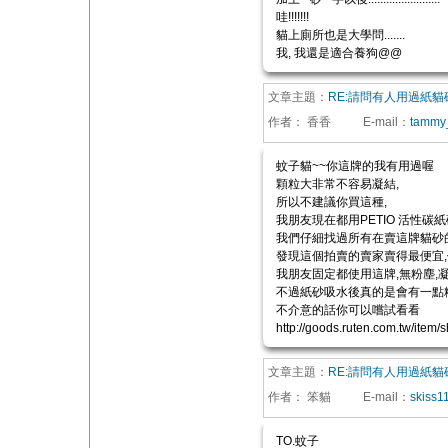
哇!!!!!!!
貓上廁所也是大學問.......
我, 我還是適合養狗@@
文章主題：
RE:請問有人用過紙貓
作者：
香香
E-mail
：
tammy
蚊子貓~~你這牌的我有用過喔
顆粒大非常不容易凝結,
所以不建議你買這種,
我朋友現在都用PETIO 活性碳紙
我們仔細找過所有在賣這牌貓砂
發現這個拍賣的賣家賣得最便宜,
我朋友固定都使用這牌,無粉塵,
不過紙砂吸水後真的是會有一點
不介意的話你可以嚐試看看
http://goods.ruten.com.tw/it
文章主題：
RE:請問有人用過紙貓
作者：
笨貓
E-mail
：
skiss
TO.蚊子