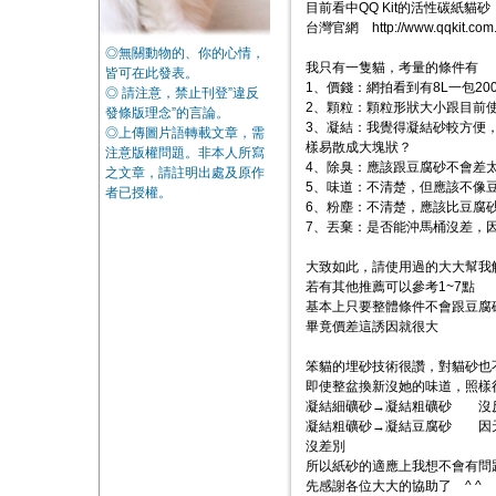
目前看中QQ Kit的活性碳紙
台灣官網 http://www.qqkit.com.t
◎無關動物的、你的心情，
我只有一隻貓，考量的條件有
皆可在此發表。
1、價錢：網拍看到有8L一包20
◎ 請注意，禁止刊登”違反
2、顆粒：顆粒形狀大小跟目前
發條版理念”的言論。
3、凝結：我覺得凝結砂較方便
◎上傳圖片語轉載文章，需
樣易散成大塊狀？
注意版權問題。非本人所寫
4、除臭：應該跟豆腐砂不會差
之文章，請註明出處及原作
5、味道：不清楚，但應該不像
者已授權。
6、粉塵：不清楚，應該比豆腐
7、丟棄：是否能沖馬桶沒差，
大致如此，請使用過的大大幫我解3.
若有其他推薦可以參考1~7點
基本上只要整體條件不會跟豆腐
畢竟價差這誘因就很大
笨貓的埋砂技術很讚，對貓砂也
即使整盆換新沒她的味道，照樣
凝結細礦砂→凝結粗礦砂 沒
凝結粗礦砂→凝結豆腐砂 因天
沒差別
所以紙砂的適應上我想不會有問
先感謝各位大大的協助了 ^ ^