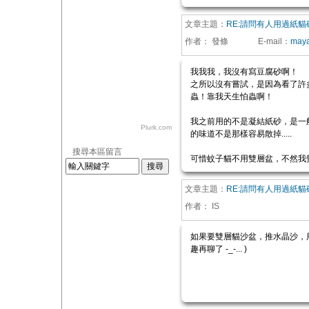
文章主題：
RE:請問有人用過紙貓
作者：
發條
E-mail
：
maya
我我我，我沒有寫豆腐砂啊！
之所以沒有嘗試，是因為看了許多討
蟲！靠我天生怕蟲啊！
我之前用的不是凝結紙砂，是一般
Plurk.com
的味道不是那樣容易散掉.....
搜尋本區留言
可惜蚊子貓不用雙層盆，不然我覺
文章主題：
RE:請問有人用過紙貓
作者：
IS
如果要雙層貓沙盆，推水晶沙，用噁心
趣再聊了 -_-... )