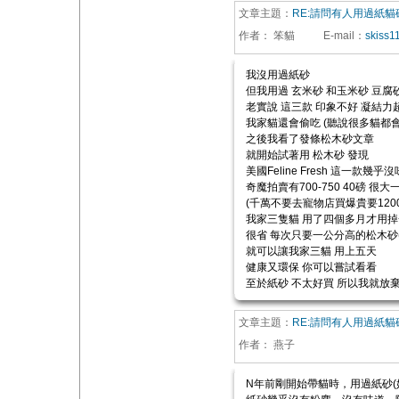
文章主題：
RE:請問有人用過紙貓
作者：
笨貓
E-mail
：
skiss
我沒用過紙砂
但我用過 玄米砂 和玉米砂 豆腐
老實說 這三款 印象不好 凝結力
我家貓還會偷吃 (聽說很多貓都會
之後我看了發條松木砂文章
就開始試著用 松木砂 發現
美國Feline Fresh 這一款幾
奇魔拍賣有700-750 40磅 很大
(千萬不要去寵物店買爆貴要1200-
我家三隻貓 用了四個多月才用掉
很省 每次只要一公分高的松木砂
就可以讓我家三貓 用上五天
健康又環保 你可以嘗試看看
至於紙砂 不太好買 所以我就放
文章主題：
RE:請問有人用過紙貓
作者：
燕子
N年前剛開始帶貓時，用過紙砂(