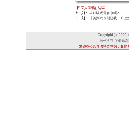
回個人隨筆討論區
上一則：
貓可以喝電解水嗎?
下一則：
【笑到內傷別怪我~~印度
Copyright (c) 2002 
著作所有-發條鳥森林
除領養公告可供轉寄轉貼；其他