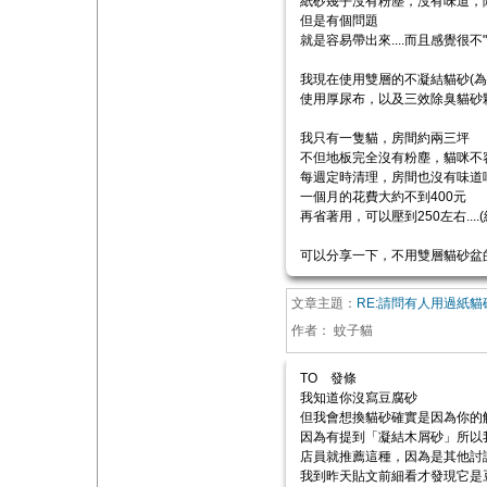
紙砂幾乎沒有粉塵，沒有味道，除
但是有個問題
就是容易帶出來....而且感覺很不"
我現在使用雙層的不凝結貓砂(
使用厚尿布，以及三效除臭貓砂顆粒
我只有一隻貓，房間約兩三坪
不但地板完全沒有粉塵，貓咪不
每週定時清理，房間也沒有味道唷
一個月的花費大約不到400元
再省著用，可以壓到250左右....
可以分享一下，不用雙層貓砂盆
文章主題：
RE:請問有人用過紙貓
作者：
蚊子貓
TO 發條
我知道你沒寫豆腐砂
但我會想換貓砂確實是因為你的
因為有提到「凝結木屑砂」所以
店員就推薦這種，因為是其他討
我到昨天貼文前細看才發現它是