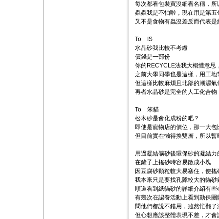
每次都看包裝買沒細看名稱，所
蟲蟲我是不怕啦，現在用是第五
又不是食物有蟲沒差反而代表是
To IS
水晶砂我比較不考慮
價錢是一部份
你的RECYCLE法我大概懂意
之前大學同學也是這樣，用工地
但這樣比較麻煩且北部的潮濕氣
再者水晶砂是完全的人工化合物
To 笨貓
松木砂是會化成粉的吧？
即使是寵物店的價位，那一大包
但目前實在懶得換雙層，所以暫
用過凝結礦砂後環保砂的凝結力
在鏟子上搖砂時容易散成小塊
因豆腐砂顆粒較大易塞住，使搖
我本來只是要找孔隙較大的貓砂
順道看到紙貓砂的詳細介紹有些
有幾次在認養活動上看到動保團
問他們都說不錯用，雖然忙翻了
但心想應該整體表現不差，才會