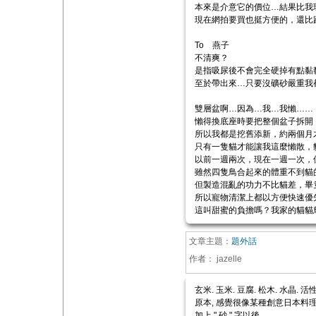
本來是介意它的價位…結果比我
現在網拍要買也挺方便的，還比
To 燕子
不清爽？
是指吸尿後不會完全硬掉有點黏
至於帶出來…只要沒礦砂嚴重我
雙層盆啊…因為…我…我懶……
懶得換底座時要把整個盆子拆開
所以我都是挖舊添新，約兩個月
只有一隻貓才能讓我這麼懶散，
以前一週兩次，現在一週一次，
雖然四隻鳥合起來的體重不到貓的
但製造混亂的功力不比貓差，畢
所以寵物清潔上都以方便快速優
這叫甜蜜的負擔嗎？我家的貓貓鳥
文章主題：
題外話
作者：
jazelle
玄米. 玉米. 豆腐. 松木. 水晶. 活性碳紙.
原本, 感覺很像某種創意日本料理
加上 " 砂 " 字以後........................