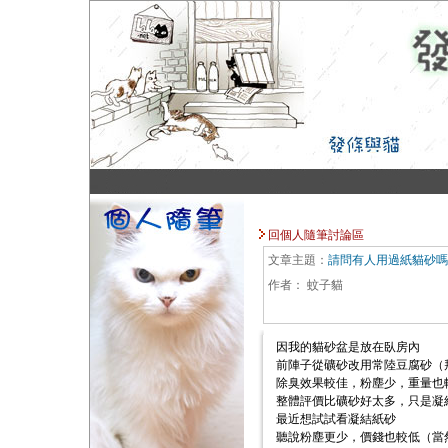
回個人隨筆討論區
文章主題：
請問有人用過紙貓砂嗎
作者：
蚊子貓
因我的貓砂盆是放在臥房內
前陣子從礦砂改用常陸豆腐砂（
除臭效果較佳，粉塵少，重量也
整體評價比礦砂好太多，只是凝
最近想試試看凝結紙砂
聽說粉塵更少，價錢也較低（當