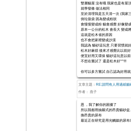
雙層貓屋 沒有哦 我家也是有屋
就學發條 做法相同
至於清理我是五天清一次 (我家三
倒垃圾袋 因為變成粉狀
會慢慢變成粉 貓會感覺 好像變
原本一公分的松木 會長大 變成
這就是松木省的原因
也不會把家裡變成沙漠
我認為 貓砂這玩意 只要習慣就
松木好麻煩 後來才感覺比以前好
便宜好用又環保 貓砂這玩意以
不想在嘗試了 還是松木好^^!!!
你可以多方嘗試 自己認為好用就好
文章主題：
RE:請問有人用過紙貓
作者：
燕子
恩 ，我了解你的困擾了
所以我都用抽屜式的昂貴貓砂盆..
換昂貴的尿布
最近正在研究是用光觸媒的尿布來