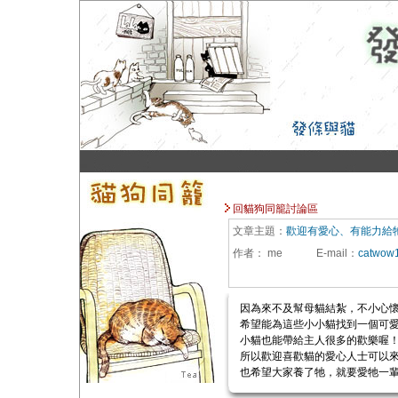
回貓狗同籠討論區
文章主題：
歡迎有愛心、有能力給
作者：
me
E-mail
：
catwow
因為來不及幫母貓結紮，不小心
希望能為這些小小貓找到一個可
小貓也能帶給主人很多的歡樂喔
所以歡迎喜歡貓的愛心人士可以來
也希望大家養了牠，就要愛牠一輩