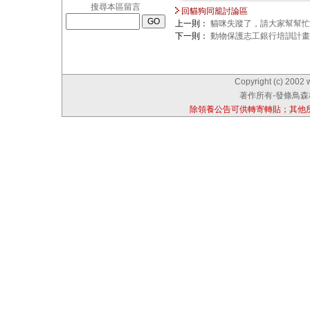
搜尋本區留言
回貓狗同籠討論區
上一則：
貓咪失蹤了，請大家幫幫忙
下一則：
動物保護志工銀行培訓計畫
Copyright (c) 2002 
著作所有-發條鳥森林
除領養公告可供轉寄轉貼；其他