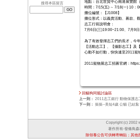
地點：台北世貿中心南港展覽館（
搜尋本區留言
時間：7/15(五) ∼ 7/18(一) 10：
攤位編號：【J1008】
攤位形式：以義賣活動、募款、
志工行前說明會：
7月6日(三)19:00~21:00、7月
為了有效發揮志工們的長才，今
【活動志工】、【攝影志工】及
心動不如行動，快快連至2011
2011寵物展志工招募官網：https://site
回貓狗同籠討論區
上一則：
2011志工銀行 動物保護
下一則：
摳摳--美短4歲 公貓 已結紮
Copyright (c) 2002 
著作所有-發條鳥森林
除領養公告可供轉寄轉貼；其他