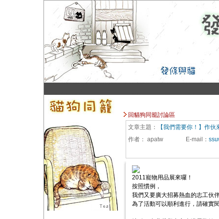
回貓狗同籠討論區
文章主題：
【我們需要你！】作伙
作者：
apatw
E-mail
：
ssu
2011寵物用品展來囉！
按照慣例，
我們又要廣大招募熱血的志工伙伴
為了活動可以順利進行，請確實