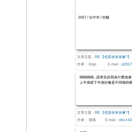
2007 / 台中市 / 街貓
文章主題：
RE:【也算坐有坐像?】
作者：
lings
E-mail
：
p2017
嗚嗚嗚嗚...誰來告訴我為什麼他會這
上半身跟下半身好像是不同喵的喔.
文章主題：
RE:【也算坐有坐像?】
作者：
寶媽
E-mail
：
shu.t-