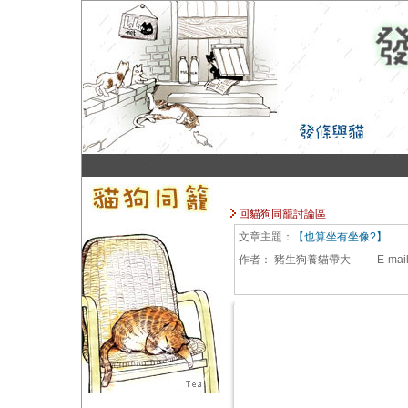
回貓狗同籠討論區
文章主題：
【也算坐有坐像?】
作者：
豬生狗養貓帶大
E-mai