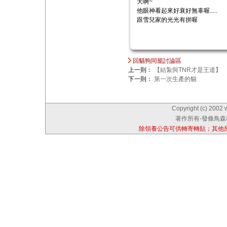
天啊~
他眼神看起來好衰好無辜喔.....
跟雪兒家的光光有拼喔
回貓狗同籠討論區
上一則：
【結紮與TNR才是王道】
下一則：
第一次生產的貓
Copyright (c) 2002 
著作所有-發條鳥森林
除領養公告可供轉寄轉貼；其他