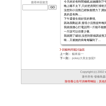
今天終於有時間補眠,給她睡到下午
搜尋本區留言
晚上睡不太下,只好把房間打掃乾淨
沒想到小浣熊已經恢復體力了,開始
真的是有夠.....
下午還發生很好笑的事情,
因為我剛起床,發現小浣熊從昨晚
我就很擔心打電話問一斤能不能餵
一斤說可以但要少量,
我就開了罐頭,沒想到那個調皮熊
唉....又被她的病奄奄騙到了....
回貓狗同籠討論區
上一則：
貓來福~~
下一則：
pokey大美女放屁!!
Copyright (c) 2002 
著作所有-發條鳥森林
除領養公告可供轉寄轉貼；其他