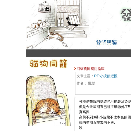
回貓狗同籠討論區
文章主題：
RE:小浣熊近照
作者：
亂髮
可能是醫院的味道也可能是沾染到
但是今天星期五已經主動舔她了!!
真高興,
高興不到3秒,小浣熊不改本色的回
搞的星期五非常的不爽,
唉.......