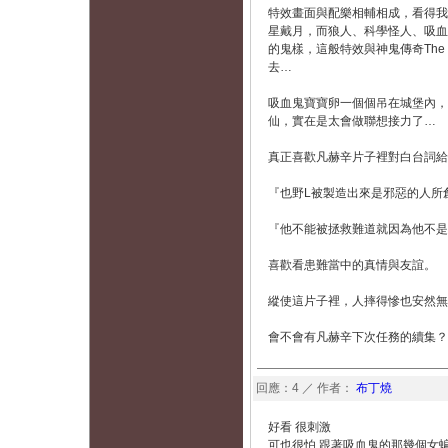
特效畫面與配樂相輔相成，看得我
星戴月，而狼人、科學怪人、吸血
的鬼樣，這般特效與神鬼傳奇The
去…
吸血鬼寶寶卵一個個吊在城堡內，
仙，實在是太會做聯想接力了…
真正喜歡凡赫辛片子裡對白台詞給
『也野L被製造出來是邪惡的人所
『他不能被拯救難道就因為他不是
喜歡看患難當中的真情與友誼。
縱使這片子裡，人摔得慘也安然無
會不會有凡赫辛下次任務的續集？
回應：4 ／ 作者：
布丁燒
好看 很刺激
可也很怕 跟著吸血鬼的那幾個女