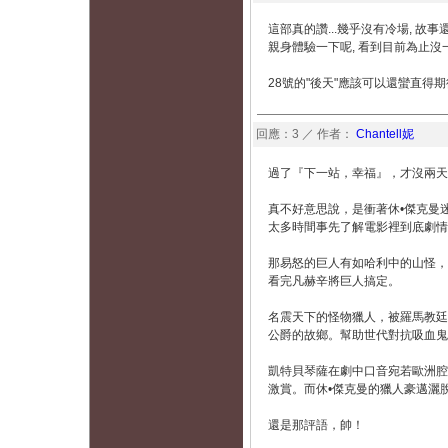
這部真的讚...幾乎沒有冷場, 故事還
親身體驗一下呢, 看到目前為止沒一個說
28號的"後天"應該可以還蠻直得期待
回應：3 ／ 作者：
Chantell妮
過了『下一站，幸福』，才沒兩天
真不好意思說，是衝著休•傑克曼
太多時間事先了解電影裡到底劇情
那易怒的巨人有如哈利中的山怪，
看完凡赫辛將巨人搞定。
名震天下的怪物獵人，被羅馬教廷
公爵的故鄉。幫助世代對抗吸血鬼
凱特貝琴薩在劇中口音宛若歐洲腔
激賞。而休•傑克曼的獵人豪邁灑
還是那評語，帥！