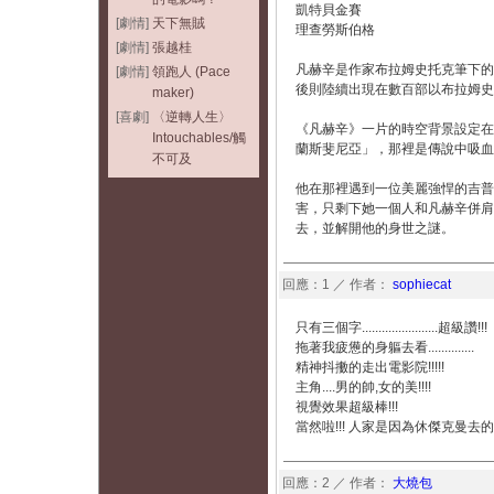
凱特貝金賽
[劇情]
天下無賊
理查勞斯伯格
[劇情]
張越桂
凡赫辛是作家布拉姆史托克筆下的
[劇情]
領跑人 (Pace
後則陸續出現在數百部以布拉姆史
maker)
[喜劇]
〈逆轉人生〉
《凡赫辛》一片的時空背景設定在
Intouchables/觸
蘭斯斐尼亞」，那裡是傳說中吸血
不可及
他在那裡遇到一位美麗強悍的吉普
害，只剩下她一個人和凡赫辛併肩
去，並解開他的身世之謎。
回應：1 ／ 作者：
sophiecat
只有三個字.......................超級讚!!!
拖著我疲憊的身軀去看..............
精神抖擻的走出電影院!!!!!
主角....男的帥,女的美!!!!
視覺效果超級棒!!!
當然啦!!! 人家是因為休傑克曼去的啦
回應：2 ／ 作者：
大燒包