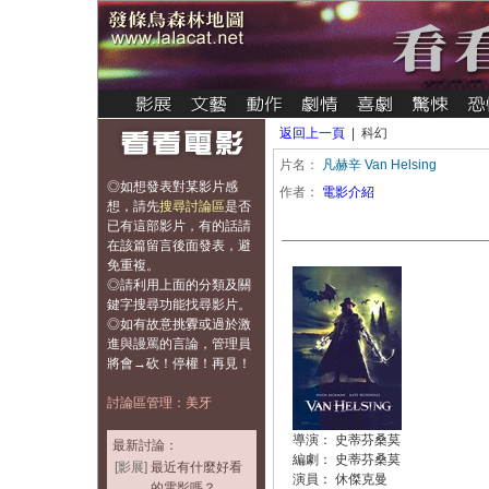
返回上一頁
| 科幻
片名：
凡赫辛 Van Helsing
◎如想發表對某影片感
作者：
電影介紹
想，
請先
搜尋討論區
是否
已有這部影片，有的話請
在該篇留言後面發表，避
免重複
。
◎請利用上面的分類及關
鍵字搜尋功能找尋影片。
◎如有故意挑釁或過於激
進與謾罵的言論，管理員
將會→砍！停權！再見！
討論區管理：美牙
導演： 史蒂芬桑莫
最新討論：
編劇： 史蒂芬桑莫
[影展]
最近有什麼好看
演員： 休傑克曼
的電影嗎？