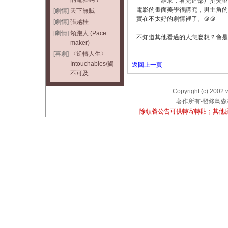
------------結果，看完這
電影的畫面美學很講究，男主角的
[劇情]
天下無賊
實在不太好的劇情裡了。＠＠
[劇情]
張越桂
[劇情]
領跑人 (Pace
不知道其他看過的人怎麼想？會是
maker)
[喜劇]
〈逆轉人生〉
Intouchables/觸
返回上一頁
不可及
Copyright (c) 2002 
著作所有-發條鳥森林
除領養公告可供轉寄轉貼；其他