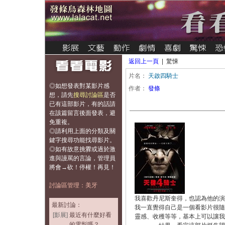
返回上一頁
| 驚悚
片名：
天啟四騎士
◎如想發表對某影片感
作者：
發條
想，
請先
搜尋討論區
是否
已有這部影片，有的話請
在該篇留言後面發表，避
免重複
。
◎請利用上面的分類及關
鍵字搜尋功能找尋影片。
◎如有故意挑釁或過於激
進與謾罵的言論，管理員
將會→砍！停權！再見！
討論區管理：美牙
我喜歡丹尼斯奎得，也認為他的演
最新討論：
我一直覺得自己是一個看影片很隨
[影展]
最近有什麼好看
靈感、收穫等等，基本上可以讓我
的電影嗎？