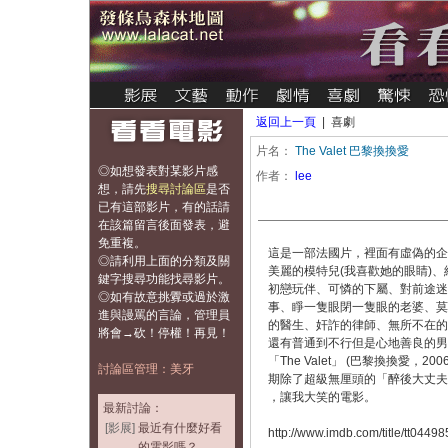
返回上一頁
| 喜劇
片名：
The Valet 巴黎換換愛
◎如想發表對某影片感
作者：
lee
想，
請先
搜尋討論區
是否
已有這部影片，有的話請
在該篇留言後面發表，避
免重複
。
這是一部法國片，裡面有虛偽的企
◎請利用上面的分類及關
美麗的模特兒(我喜歡她的眼睛)、
鍵字搜尋功能找尋影片。
初戀玩伴、可憐的下屬、對前途迷
◎如有故意挑釁或過於激
事、睜一隻眼閉一隻眼的老婆、莫
進與謾罵的言論，管理員
的醫生、奸詐的律師、無所不在的
將會→砍！停權！再見！
還有普通到不行但是心地善良的男
「The Valet」 (巴黎換換愛，200
討論區管理：美牙
期除了超級無厘頭的「醉後大丈夫
，讓我大笑的電影。
最新討論：
[影展]
最近有什麼好看
http://www.imdb.com/title/tt04498
的電影嗎？