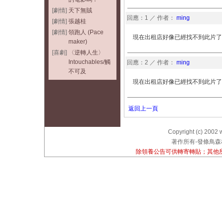
[劇情]
天下無賊
回應：1 ／ 作者：
ming
[劇情]
張越桂
[劇情]
領跑人 (Pace
現在出租店好像已經找不到此片了也.
maker)
[喜劇]
〈逆轉人生〉
Intouchables/觸
回應：2 ／ 作者：
ming
不可及
現在出租店好像已經找不到此片了也.
返回上一頁
Copyright (c) 2002 
著作所有-發條鳥森林
除領養公告可供轉寄轉貼；其他