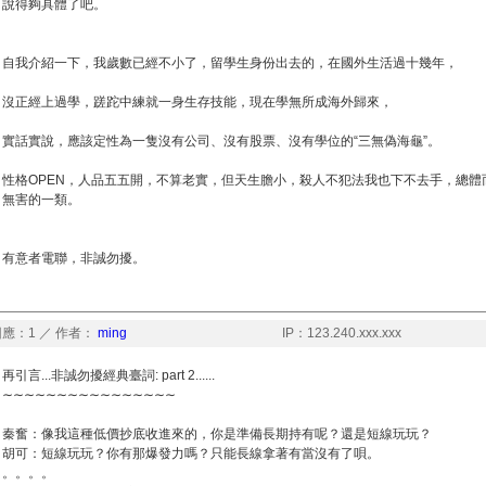
說得夠具體了吧。
自我介紹一下，我歲數已經不小了，留學生身份出去的，在國外生活過十幾年，
沒正經上過學，蹉跎中練就一身生存技能，現在學無所成海外歸來，
實話實說，應該定性為一隻沒有公司、沒有股票、沒有學位的“三無偽海龜”。
性格OPEN，人品五五開，不算老實，但天生膽小，殺人不犯法我也下不去手，總體而
無害的一類。
有意者電聯，非誠勿擾。
應：1 ／ 作者：
ming
IP：123.240.xxx.xxx
再引言...非誠勿擾經典臺詞: part 2......
∼∼∼∼∼∼∼∼∼∼∼∼∼∼∼∼
秦奮：像我這種低價抄底收進來的，你是準備長期持有呢？還是短線玩玩？
胡可：短線玩玩？你有那爆發力嗎？只能長線拿著有當沒有了唄。
。。。。