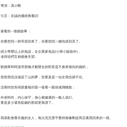
導演：馮小剛
引言：非誠勿擾經典臺詞:
秦奮的∼徵婚啟事 ：
你要想找一帥哥就別來了，你要想找一錢包就別見了。
碩士學歷以上的免談，女企業家免談(小商小販除外)，
省得咱們互相都會失望。
劉德華和阿湯哥那種才貌雙全的郎君是不會來徵你的婚的，
當然我也沒做諾丁山的夢，您要真是一仙女我也接不住。
沒期待您長得跟畫報封面一樣看一眼就魂飛魄散；
外表時尚，內心保守，身心都健康的一般人就行。
要是多少還有點婉約那就更靠譜了。
我喜歡會疊衣服的女人，每次洗完燙平疊得都像剛從商店裏買回來的一樣。