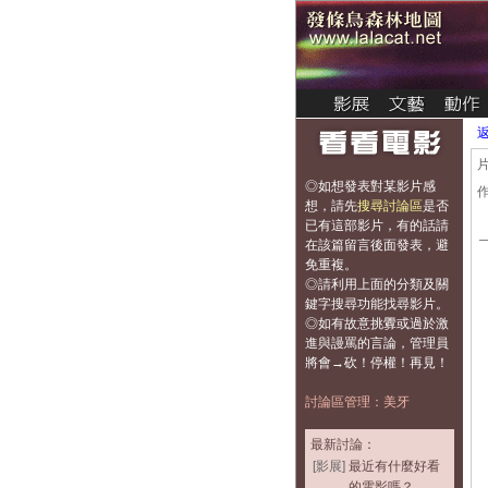
◎如想發表對某影片感
想，
請先
搜尋討論區
是否
已有這部影片，有的話請
在該篇留言後面發表，避
免重複
。
◎請利用上面的分類及關
鍵字搜尋功能找尋影片。
◎如有故意挑釁或過於激
進與謾罵的言論，管理員
將會→砍！停權！再見！
討論區管理：美牙
最新討論：
[影展]
最近有什麼好看
的電影嗎？