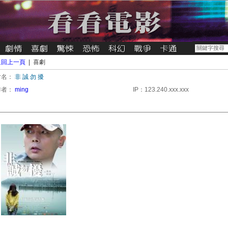
返回上一頁
| 喜劇
片名：
非 誠 勿 擾
作者：
ming
IP：123.240.xxx.xxx