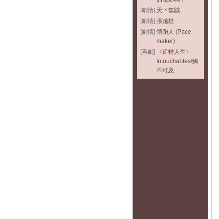
[劇情]
天下無賊
[劇情]
張越桂
[劇情]
領跑人 (Pace
maker)
[喜劇]
〈逆轉人生〉
Intouchables/觸
不可及