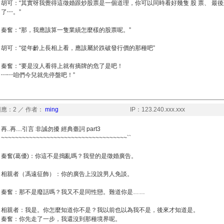
胡可：“其實呀我覺得這徵婚跟炒股票是一個道理，你可以同時看好幾隻 股 票、 最
了┅。”
秦奮：“那，我應該算一隻業績怎麼樣的股票呢。”
胡可：“從年齡上長相上看，應該屬於跌破發行價的那種吧”
秦奮：“要是沒人看得上就有摘牌的危了是吧！
┅┅咱們今兒就先停盤吧！”
應：2 ／ 作者：
ming
IP：123.240.xxx.xxx
再..再....引言 非誠勿擾 經典臺詞 part3
~~~~~~~~~~~~~~~~~~~~~~~~~~~~~~~~~~~~``
秦奮(葛優)：你這不是搗亂嗎？我登的是徵婚廣告。
相親者（馮遠征飾）：你的廣告上沒說男人免談。
秦奮：那不是廢話嗎？我又不是同性戀。難道你是……
相親者：我是。你怎麼知道你不是？我以前也以為我不是，後來才知道是。
秦奮：你先走了一步，我還沒到那種境界呢。