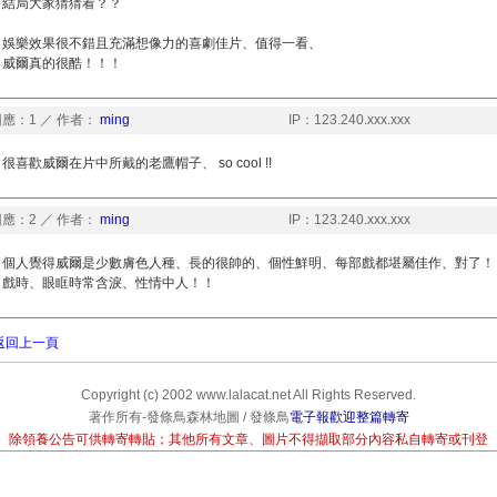
結局大家猜猜看？？
娛樂效果很不錯且充滿想像力的喜劇佳片、值得一看、
威爾真的很酷！！！
應：1 ／ 作者：
ming
IP：123.240.xxx.xxx
很喜歡威爾在片中所戴的老鷹帽子、 so cool !!
應：2 ／ 作者：
ming
IP：123.240.xxx.xxx
個人覺得威爾是少數膚色人種、長的很帥的、個性鮮明、每部戲都堪屬佳作、對了！
戲時、眼眶時常含淚、性情中人！！
返回上一頁
Copyright (c) 2002 www.lalacat.net All Rights Reserved.
著作所有-發條鳥森林地圖 / 發條鳥
電子報歡迎整篇轉寄
除領養公告可供轉寄轉貼；其他所有文章、圖片不得擷取部分內容私自轉寄或刊登