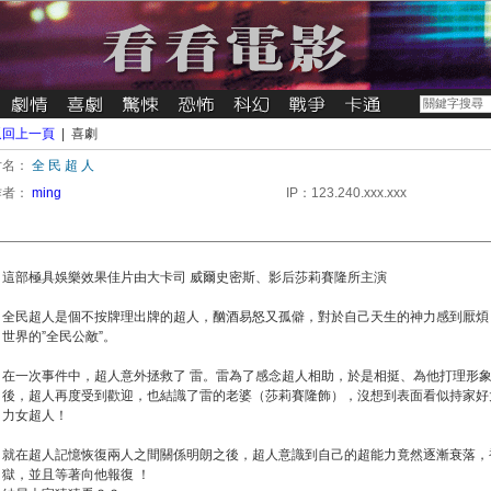
返回上一頁
| 喜劇
片名：
全 民 超 人
作者：
ming
IP：123.240.xxx.xxx
這部極具娛樂效果佳片由大卡司 威爾史密斯、影后莎莉賽隆所主演
全民超人是個不按牌理出牌的超人，酗酒易怒又孤僻，對於自己天生的神力感到厭煩
世界的”全民公敵”。
在一次事件中，超人意外拯救了 雷。雷為了感念超人相助，於是相挺、為他打理形
後，超人再度受到歡迎，也結識了雷的老婆（莎莉賽隆飾），沒想到表面看似持家好
力女超人！
就在超人記憶恢復兩人之間關係明朗之後，超人意識到自己的超能力竟然逐漸衰落，
獄，並且等著向他報復 ！