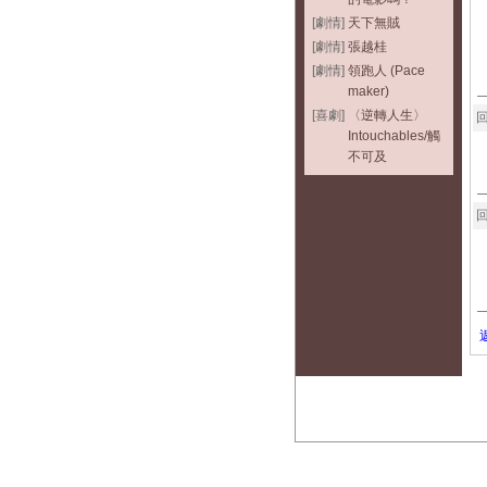
[劇情]
天下無賊
[劇情]
張越桂
[劇情]
領跑人 (Pace
maker)
[喜劇]
〈逆轉人生〉
回
Intouchables/觸
不可及
回