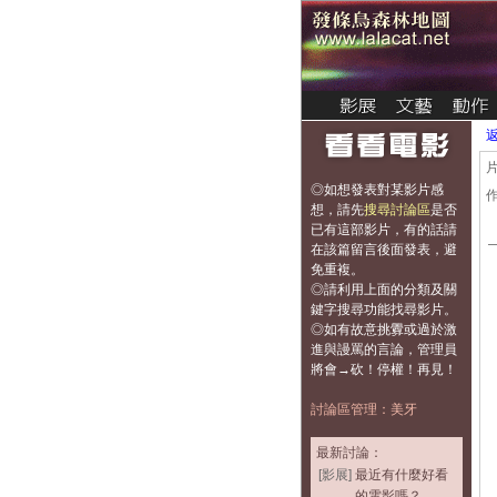
◎如想發表對某影片感
想，
請先
搜尋討論區
是否
已有這部影片，有的話請
在該篇留言後面發表，避
免重複
。
◎請利用上面的分類及關
鍵字搜尋功能找尋影片。
◎如有故意挑釁或過於激
進與謾罵的言論，管理員
將會→砍！停權！再見！
討論區管理：美牙
最新討論：
[影展]
最近有什麼好看
的電影嗎？