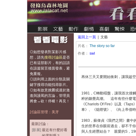
返回上一頁
| 文藝
片名：
The story so far
◎如想發表對某影片感
作者：
swl
想，
請先
搜尋討論區
是否
已有這部影片，有的話請
在該篇留言後面發表，避
免重複
。
再休三天又要開始衝刺，讓我趁空
◎請利用上面的分類及關
鍵字搜尋功能找尋影片。
◎如有故意挑釁或過於激
1981，C轉動唱盤，讓我首次接觸 Ro
進與謾罵的言論，管理員
粹的聽覺高潮。 這年有些什麼電影？《The E
將會→砍！停權！再見！
《Chariots Of Fire》以及
車》、《熄燈號》、《向上帝借時間》，
討論區管理：美牙
1983，蘇偉貞《我們之間》書
最新討論：
生的世界在你眼前過去，卻不干你
[影展]
最近有什麼好看
與人生經歷結合？ 親愛的S，1
的電影嗎？