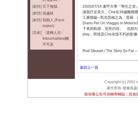
[劇情]
天下無賊
2005/07/14 逢甲大學『學生之音』唱片
讓我佇足良久；Che在39歲離
[劇情]
張越桂
工農階級─馬克思稱之為「普羅」的群體
[劇情]
領跑人 (Pace
Diario Per Un Viaggio
maker)
下來的軌跡，至死仍存。 也部A只
[喜劇]
〈逆轉人生〉
play，而憶及Che永恆不朽的影像
Intouchables/觸
不可及
Rod Stewart / The Story So Far 
返回上一頁
Copyright (c) 2002 
著作所有-發條鳥森林
除領養公告可供轉寄轉貼；其他