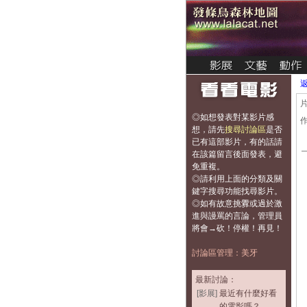
◎如想發表對某影片感
想，
請先
搜尋討論區
是否
已有這部影片，有的話請
在該篇留言後面發表，避
免重複
。
◎請利用上面的分類及關
鍵字搜尋功能找尋影片。
◎如有故意挑釁或過於激
進與謾罵的言論，管理員
將會→砍！停權！再見！
討論區管理：美牙
最新討論：
[影展]
最近有什麼好看
的電影嗎？