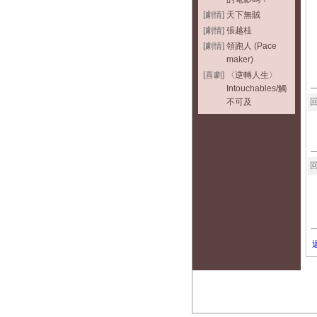
[劇情]
天下無賊
[劇情]
張越桂
[劇情]
領跑人 (Pace
maker)
[喜劇]
〈逆轉人生〉
Intouchables/觸
不可及
回
回