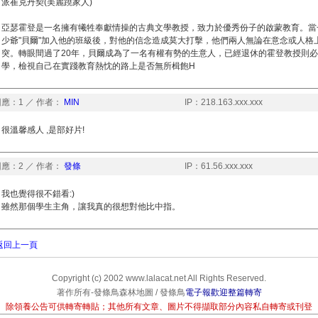
派崔克丹契(美麗蹺家人)
亞瑟霍登是一名擁有犧牲奉獻情操的古典文學教授，致力於優秀份子的啟蒙教育。當
少爺"貝爾"加入他的班級後，對他的信念造成莫大打擊，他們兩人無論在意念或人格
突。轉眼間過了20年，貝爾成為了一名有權有勢的生意人，已經退休的霍登教授則
學，檢視自己在實踐教育熱忱的路上是否無所楫飽H
應：1 ／ 作者：
MIN
IP：218.163.xxx.xxx
很溫馨感人 ,是部好片!
應：2 ／ 作者：
發條
IP：61.56.xxx.xxx
我也覺得很不錯看:)
雖然那個學生主角，讓我真的很想對他比中指。
返回上一頁
Copyright (c) 2002 www.lalacat.net All Rights Reserved.
著作所有-發條鳥森林地圖 / 發條鳥
電子報歡迎整篇轉寄
除領養公告可供轉寄轉貼；其他所有文章、圖片不得擷取部分內容私自轉寄或刊登