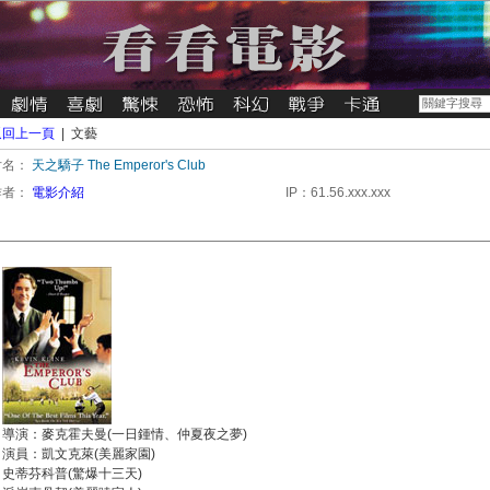
返回上一頁
| 文藝
片名：
天之驕子 The Emperor's Club
作者：
電影介紹
IP：61.56.xxx.xxx
導演：麥克霍夫曼(一日鍾情、仲夏夜之夢)
演員：凱文克萊(美麗家園)
史蒂芬科普(驚爆十三天)