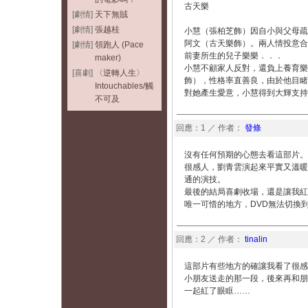
古天樂
[劇情]
天下無賊
[劇情]
張越桂
小慧（張柏芝飾）因自小與父母疏
阿文（古天樂飾）。兩人情投意合
[劇情]
領跑人 (Pace
前妻所生的兒子樂樂．．．
maker)
小慧不顧家人反對，還負上養育樂
[喜劇]
〈逆轉人生〉
飾），性格率直善良，由於他目睹
Intouchables/觸
對她產生愛意，小慧得到大輝支持
不可及
回應：1 ／ 作者：
發條
沒有任何預期的心態去看這部片。
很感人，劉青雲演起來平實又溫暖
通的演技。
最後的結局喜劇收場，還是讓我紅
唯一可惜的地方，DVD無法切換
回應：2 ／ 作者：
tinalin
這部片有些地方的確讓我看了很感
小朋友送走的那一段，後來再和朋
一起紅了眼眶……