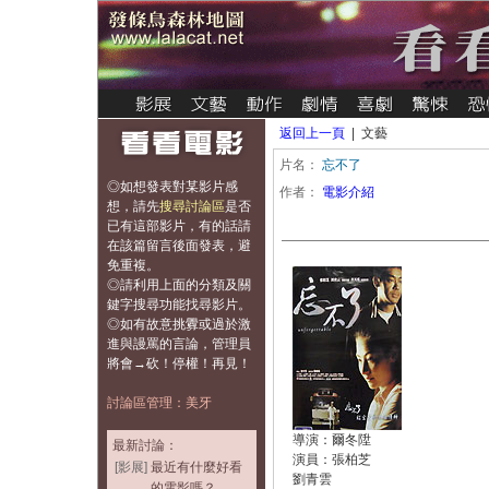
返回上一頁
| 文藝
片名：
忘不了
◎如想發表對某影片感
作者：
電影介紹
想，
請先
搜尋討論區
是否
已有這部影片，有的話請
在該篇留言後面發表，避
免重複
。
◎請利用上面的分類及關
鍵字搜尋功能找尋影片。
◎如有故意挑釁或過於激
進與謾罵的言論，管理員
將會→砍！停權！再見！
討論區管理：美牙
導演：爾冬陞
最新討論：
演員：張柏芝
[影展]
最近有什麼好看
劉青雲
的電影嗎？