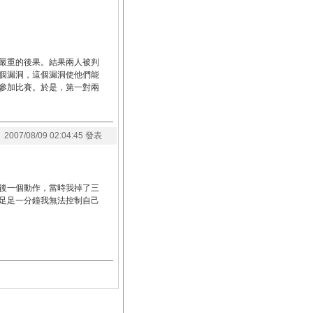
嚴重的後果。結果兩人被判
個漏洞，這個漏洞使他們能
參加比賽。於是，第一對兩
2007/08/09 02:04:45 發表
後一個動作，當時我掉了三
足足一分鐘我無法控制自己