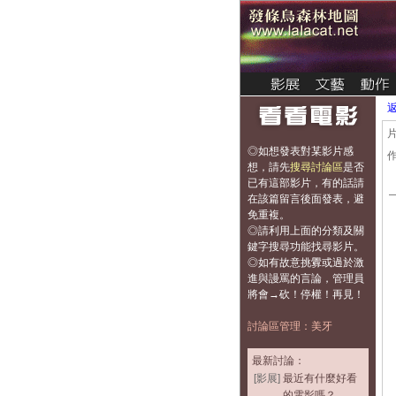
◎如想發表對某影片感
想，
請先
搜尋討論區
是否
已有這部影片，有的話請
在該篇留言後面發表，避
免重複
。
◎請利用上面的分類及關
鍵字搜尋功能找尋影片。
◎如有故意挑釁或過於激
進與謾罵的言論，管理員
將會→砍！停權！再見！
討論區管理：美牙
最新討論：
[影展]
最近有什麼好看
的電影嗎？