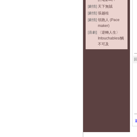
[劇情]
天下無賊
[劇情]
張越桂
[劇情]
領跑人 (Pace
maker)
[喜劇]
〈逆轉人生〉
Intouchables/觸
不可及
回