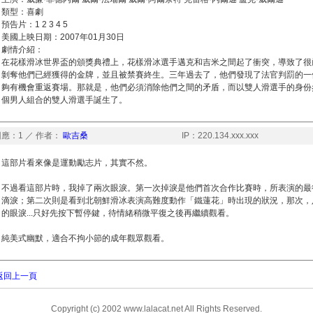
類型：喜劇
預告片：1 2 3 4 5
美國上映日期：2007年01月30日
劇情介紹：
在花樣滑冰世界盃的頒獎典禮上，花樣滑冰選手邁克和吉米之間起了衝突，導致了很
剝奪他們已經獲得的金牌，並且被禁賽終生。三年過去了，他們發現了法官判罰的一
夠有機會重返賽場。那就是，他們必須消除他們之間的矛盾，而以雙人滑選手的身份
個男人組合的雙人滑選手誕生了。
應：1 ／ 作者：
歐吉桑
IP：220.134.xxx.xxx
這部片看來像是運動勵志片，其實不然。
不過看這部片時，我掉了兩次眼淚。第一次掉淚是他們首次合作比賽時，所表演的最
滴淚；第二次則是看到北朝鮮滑冰表演高難度動作「鐵蓮花」時出現的狀況，那次，
的眼淚...只好先按下暫停鍵，待情緒稍微平復之後再繼續觀看。
純美式幽默，適合不拘小節的成年觀眾觀看。
返回上一頁
Copyright (c) 2002 www.lalacat.net All Rights Reserved.