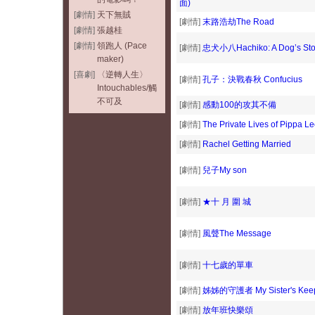
面)
[劇情]
天下無賊
[劇情]
末路浩劫The Road
[劇情]
張越桂
[劇情]
領跑人 (Pace
[劇情]
忠犬小八Hachiko: A Dog’s Sto
maker)
[喜劇]
〈逆轉人生〉
[劇情]
孔子：決戰春秋 Confucius
Intouchables/觸
不可及
[劇情]
感動100的攻其不備
[劇情]
The Private Lives of Pippa Le
[劇情]
Rachel Getting Married
[劇情]
兒子My son
[劇情]
★十 月 圍 城
[劇情]
風聲The Message
[劇情]
十七歲的單車
[劇情]
姊姊的守護者 My Sister's Kee
[劇情]
放年班快樂頌