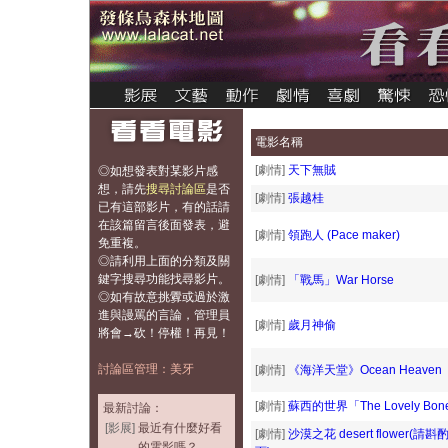
電影名稱
[劇情]
天下無賊
◎如想發表對某影片感
想，
請先
搜尋討論區
是否
[劇情]
張越桂
已有這部影片，有的話請
在該篇留言後面發表，避
[劇情]
領跑人 (Pace maker)
免重複
。
◎請利用上面的分類及關
鍵字搜尋功能找尋影片。
[劇情]
「戰馬」War Horse
◎如有故意挑釁或過於激
進與謾罵的言論，管理員
[劇情]
歲月神偷
將會→砍！停權！再見！
討論區管理：美牙
[劇情]
《海洋天堂》Ocean Heaven
[劇情]
蘇西的世界「The Lovely Bon
最新討論：
[影展]
最近有什麼好看
[劇情]
沙漠之花 desert flower
的電影嗎？