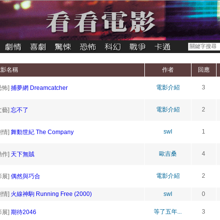
電影名稱
作者
回應
電影介紹
3
恐怖]
捕夢網 Dreamcatcher
電影介紹
2
文藝]
忘不了
swl
1
劇情]
舞動世紀 The Company
歐吉桑
4
動作]
天下無賊
電影介紹
2
影展]
偶然與巧合
劇情]
火線神駒 Running Free (2000)
swl
0
等了五年...
3
影展]
期待2046