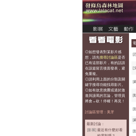
◎如想發表對某影片感
[
想，
請先
搜尋討論區
是否
已有這部影片，有的話請
[
在該篇留言後面發表，避
免重複
。
◎請利用上面的分類及關
[
鍵字搜尋功能找尋影片。
◎如有故意挑釁或過於激
[
進與謾罵的言論，管理員
將會→砍！停權！再見！
[
討論區管理：美牙
[
最新討論：
[影展]
最近有什麼好看
[
的電影嗎？