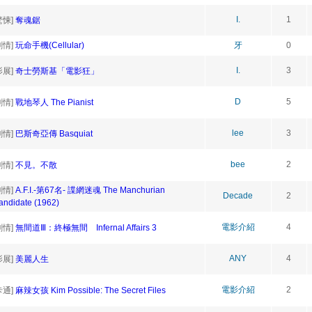
I.
1
驚悚]
奪魂鋸
劇情]
玩命手機(Cellular)
牙
0
I.
3
影展]
奇士勞斯基「電影狂」
D
5
劇情]
戰地琴人 The Pianist
lee
3
劇情]
巴斯奇亞傳 Basquiat
bee
2
劇情]
不見。不散
劇情]
A.F.I.-第67名- 諜網迷魂 The Manchurian
Decade
2
andidate (1962)
電影介紹
4
劇情]
無間道Ⅲ：終極無間 Infernal Affairs 3
ANY
4
影展]
美麗人生
電影介紹
2
卡通]
麻辣女孩 Kim Possible: The Secret Files