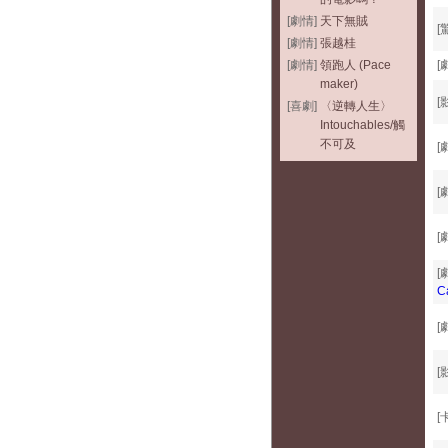
[劇情]
天下無賊
[
[劇情]
張越桂
[劇情]
領跑人 (Pace
[
maker)
[
[喜劇]
〈逆轉人生〉
Intouchables/觸
不可及
[
[
[
[
C
[
[
[