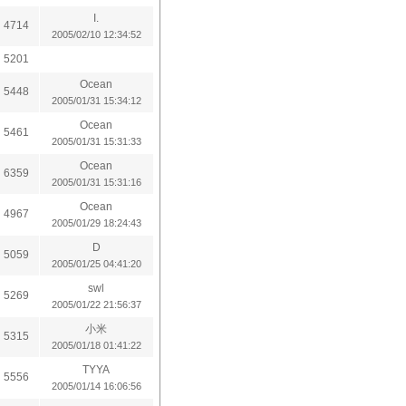
I.
4714
2005/02/10 12:34:52
5201
Ocean
5448
2005/01/31 15:34:12
Ocean
5461
2005/01/31 15:31:33
Ocean
6359
2005/01/31 15:31:16
Ocean
4967
2005/01/29 18:24:43
D
5059
2005/01/25 04:41:20
swl
5269
2005/01/22 21:56:37
小米
5315
2005/01/18 01:41:22
TYYA
5556
2005/01/14 16:06:56