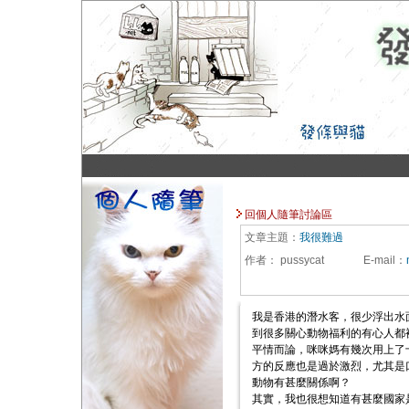
回個人隨筆討論區
文章主題：
我很難過
作者：
pussycat
E-mail
：
我是香港的潛水客，很少浮出水
到很多關心動物福利的有心人都
平情而論，咪咪媽有幾次用上了
方的反應也是過於激烈，尤其是
動物有甚麼關係啊？
其實，我也很想知道有甚麼國家