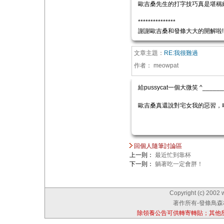
歐吉桑先生的打字技巧真是堪稱
***************
謝謝歐吉桑和發條大大的開解啦!
文章主題：
RE:我很難過
作者：
meowpat
給pussycat一個大微笑 ^______
歐吉桑真還說對宅女我的惡習，
回個人隨筆討論區
上一則：
最近忙到靠杯
下一則：
躺著吃一定會胖！
Copyright (c) 2002 
著作所有-發條鳥森林
除領養公告可供轉寄轉貼；其他