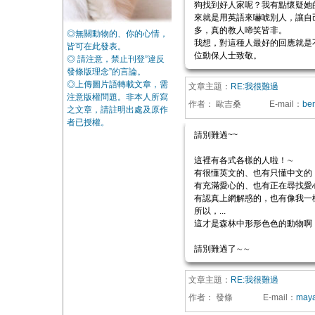
狗找到好人家呢？我有點懷疑她
來就是用英語來嚇唬別人，讓自
多，真的教人啼笑皆非。
◎無關動物的、你的心情，
我想，對這種人最好的回應就是
皆可在此發表。
位動保人士致敬。
◎ 請注意，禁止刊登”違反
發條版理念”的言論。
◎上傳圖片語轉載文章，需
文章主題：
RE:我很難過
注意版權問題。非本人所寫
作者：
歐吉桑
E-mail
：
be
之文章，請註明出處及原作
者已授權。
請別難過~~
這裡有各式各樣的人啦！∼
有很懂英文的、也有只懂中文的
有充滿愛心的、也有正在尋找愛
有認真上網解惑的，也有像我一
所以，...
這才是森林中形形色色的動物啊
請別難過了∼∼
文章主題：
RE:我很難過
作者：
發條
E-mail
：
maya