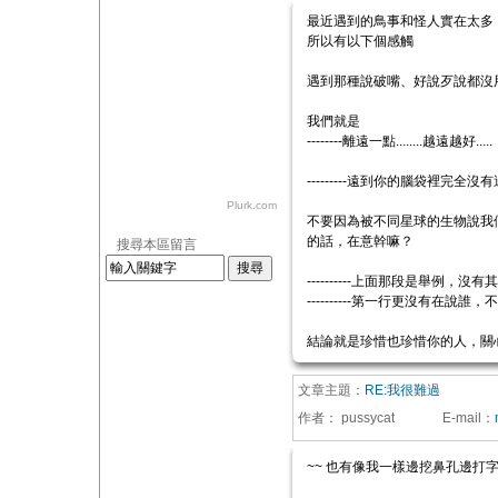
最近遇到的鳥事和怪人實在太多
所以有以下個感觸
遇到那種說破嘴、好說歹說都沒用、
我們就是
--------離遠一點........越遠越好.....
---------遠到你的腦袋裡完全沒
Plurk.com
不要因為被不同星球的生物說我
的話，在意幹嘛？
搜尋本區留言
----------上面那段是舉例，沒
----------第一行更沒有在說誰
結論就是珍惜也珍惜你的人，關
文章主題：
RE:我很難過
作者：
pussycat
E-mail
：
~~ 也有像我一樣邊挖鼻孔邊打字的