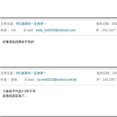
文章主題：
RE:躺著吃一定會胖！
發表日期：
200
作者：
小K
E-mail
：
kelly_lin0529@hotmail.com
IP
：
202.134.*.
好像老鼠的壽命不長的
文章主題：
RE:躺著吃一定會胖！
發表日期：
200
作者：
瑋瑋
E-mail
：
yu-wei0223@yahoo.com.tw
IP
：
140.109.*
小倉鼠平均是2-3年不等
超過就是鼠瑞了...