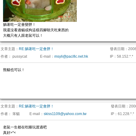
躺著吃一定會變胖！
我還沒看過貓或狗這樣四腳朝天吃東西的
大概只有人跟老鼠可以！
文章主題：
RE:躺著吃一定會胖！
發表日期：
2008
作者：
pussycat
E-mail
：
msyli@pacific.net.hk
IP
：
58.152.*.*
熊貓也可以！
文章主題：
RE:躺著吃一定會胖！
發表日期：
200
作者：
笨貓
E-mail
：
skiss1109@yahoo.com.tw
IP
：
61.228.*.*
老鼠一生都在吃睡玩渡過吧
真好>"<