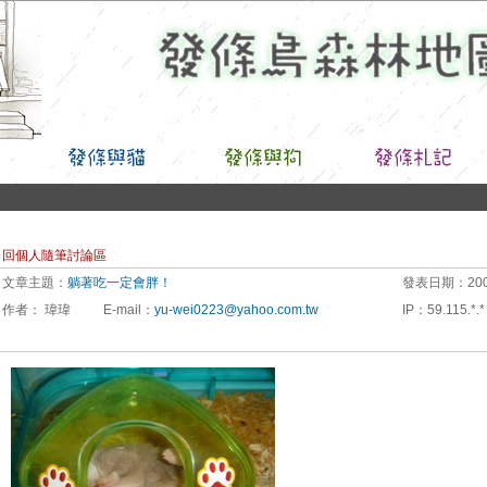
回個人隨筆討論區
文章主題：
躺著吃一定會胖！
發表日期：
200
作者：
瑋瑋
E-mail
：
yu-wei0223@yahoo.com.tw
IP
：
59.115.*.*