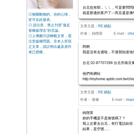
台北也有耶，ㄟㄟ，可是要問問
就是那邊的客戶了---而且還是
◎無關動物的、你的心情，
皆可在此發表。
◎ 請注意，禁止刊登”違反
文章主題：
RE:鍋貼
發條版理念”的言論。
作者：
純喫茶
E-mail
：
chi
◎上傳圖片語轉載文章，需
注意版權問題。非本人所寫
之文章，請註明出處及原作
阿咧
者已授權。
我是沒有去過啦，不過我知道地
台北 02-87707288 台北市南
他們有網站
http://myhome.apbb.com.tw/chi
文章主題：
RE:鍋貼
作者：
發條
E-mail
：
maya
純喫茶
妳的手機是不是換號碼了？
我上次要去台北，有打電話給你
結果，是空號......