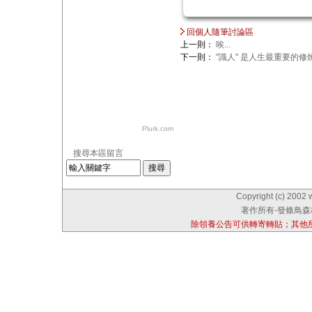
回個人隨筆討論區
上一則：
唉...
下一則：
"識人" 是人生最重要的修
Plurk.com
搜尋本區留言
Copyright (c) 2002 
著作所有-發條鳥森林
除領養公告可供轉寄轉貼；其他