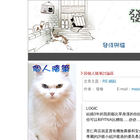
回個人隨筆討論區
文章主題：
RE:鍋貼
作者：
發條
E-mail
：
maya
LOGIC
結婚3年的我廚藝比單身漢的你好，沒
你可以和FITNA比糟啦......@@....
里仁商店就是賣有機無農藥和安
專屬的評鑑小組評鑑過的優良產