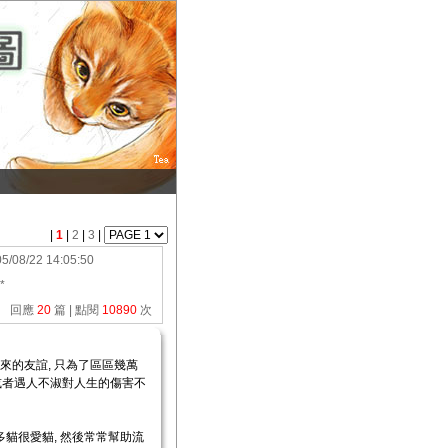
|
1
|
2
|
3
|
5/08/22 14:05:50
*
回應
20
篇 | 點閱
10890
次
來的友誼, 只為了區區幾萬
清或者遇人不淑對人生的傷害不
多貓很愛貓, 然後常常幫助流