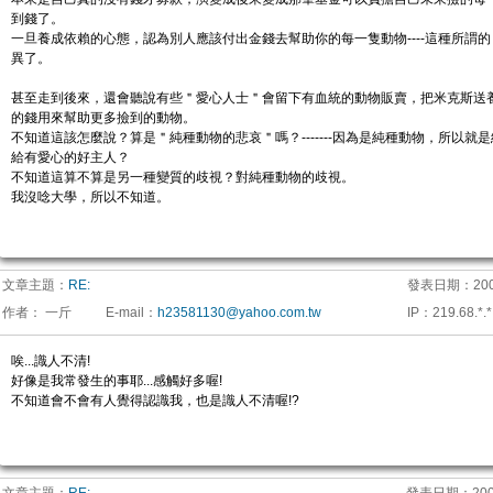
到錢了。
一旦養成依賴的心態，認為別人應該付出金錢去幫助你的每一隻動物----這種所謂
異了。
甚至走到後來，還會聽說有些＂愛心人士＂會留下有血統的動物販賣，把米克斯送
的錢用來幫助更多撿到的動物。
不知道這該怎麼說？算是＂純種動物的悲哀＂嗎？-------因為是純種動物，所以就
給有愛心的好主人？
不知道這算不算是另一種變質的歧視？對純種動物的歧視。
我沒唸大學，所以不知道。
文章主題：
RE:
發表日期：
200
作者：
一斤
E-mail
：
h23581130@yahoo.com.tw
IP
：
219.68.*.*
唉...識人不清!
好像是我常發生的事耶...感觸好多喔!
不知道會不會有人覺得認識我，也是識人不清喔!?