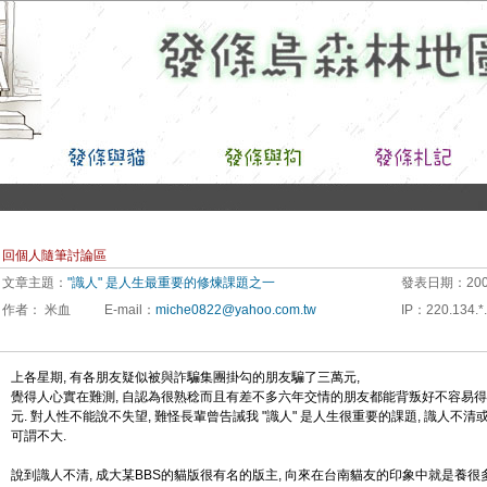
回個人隨筆討論區
文章主題：
"識人" 是人生最重要的修煉課題之一
發表日期：
200
作者：
米血
E-mail
：
miche0822@yahoo.com.tw
IP
：
220.134.*.
上各星期, 有各朋友疑似被與詐騙集團掛勾的朋友騙了三萬元,
覺得人心實在難測, 自認為很熟稔而且有差不多六年交情的朋友都能背叛好不容易得
元. 對人性不能說不失望, 難怪長輩曾告誡我 "識人" 是人生很重要的課題, 識人不
可謂不大.
說到識人不清, 成大某BBS的貓版很有名的版主, 向來在台南貓友的印象中就是養很