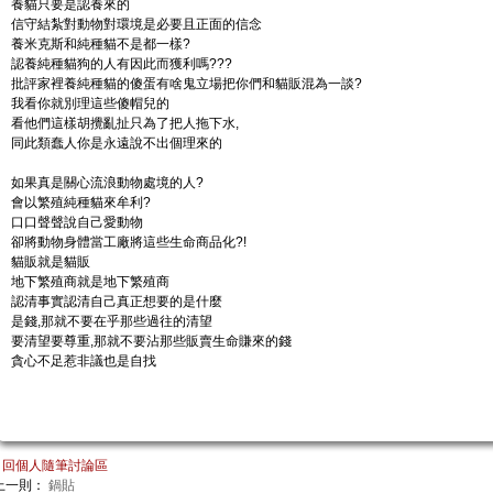
養貓只要是認養來的
信守結紮對動物對環境是必要且正面的信念
養米克斯和純種貓不是都一樣?
認養純種貓狗的人有因此而獲利嗎???
批評家裡養純種貓的傻蛋有啥鬼立場把你們和貓販混為一談?
我看你就別理這些傻帽兒的
看他們這樣胡攪亂扯只為了把人拖下水,
同此類蠢人你是永遠說不出個理來的
如果真是關心流浪動物處境的人?
會以繁殖純種貓來牟利?
口口聲聲說自己愛動物
卻將動物身體當工廠將這些生命商品化?!
貓販就是貓販
地下繁殖商就是地下繁殖商
認清事實認清自己真正想要的是什麼
是錢,那就不要在乎那些過往的清望
要清望要尊重,那就不要沾那些販賣生命賺來的錢
貪心不足惹非議也是自找
回個人隨筆討論區
上一則：
鍋貼