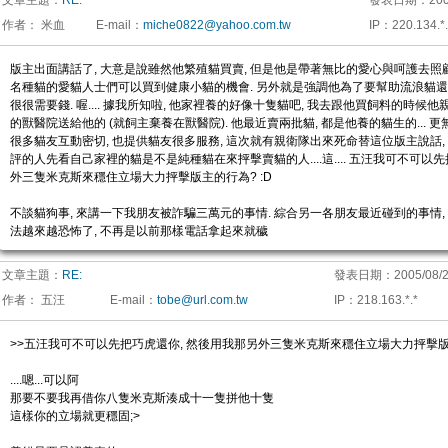
文章主題：
RE:
發表日期：
200
作者：
米血
E-mail
：
miche0822@yahoo.com.tw
IP
：
220.134.*.
版主出面講話了, 大意是說雖然他繁殖貓買賣, 但是他是帶著無比的愛心與呵護去照
名種貓的愛貓人士們可以買到健康小貓的機會. 另外就是強調他為了要幫助流浪貓
很很需要錢. 喔.... 據我所知啦, 他家裡養的好像十隻貓吧, 我去跟他買飼料的時候
的獸醫院送給他的 (就飼主棄養在獸醫院). 他最近賣兩批貓, 都是他養的貓生的... 
很多貓友互動密切, 也提供貓友很多服務, 這次就有親衛隊出來死命替這位版主說話
評的人先看自己家裡的貓是不是純種貓在來抨擊賣貓的人....這.... 五汪我可不可以
外三隻米克斯來穩住立場大力抨擊版主的行為? :D
不談貓狗事, 來講一下我朋友被詐騙三萬元的事情. 綜合另一各朋友最近碰到的事情
法越來越恐怖了, 不再是以前那樣電話拿起來就穢
文章主題：
RE:
發表日期：
2005/08/2
作者：
五汪
E-mail
：
tobe@url.com.tw
IP
：
218.163.*.*
>>五汪我可不可以先把巧虎還你, 然後用我那另外三隻米克斯來穩住立場大力抨擊版主
....嗯...可以阿
那要不要我再借你八隻米克斯湊成十一隻拼他十隻
這樣你的立場就更穩固;>