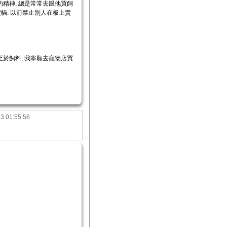
的精神, 總是常常去跟他買飼
賣貓. 以前禁止別人在板上賣
至於飼料, 我寧願去寵物店買
3 01:55:56