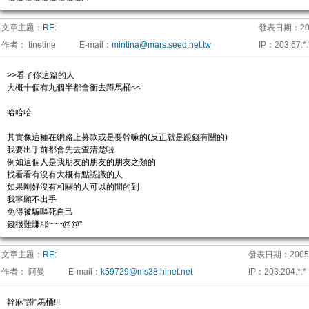
文章主題：
RE:
發表日期：
20
作者：
tinetine
E-mail
：
mintina@mars.seed.net.tw
IP
：
203.67.*.
>>看了你這篇的人
大概十個有九個半都會衝去蹲馬桶<<
哈哈哈
其實像這種在網路上募款或是要幹嘛的(反正就是跟錢有關的)
我要出手前都會先去查清楚啦
例如這個人是我朋友的朋友的朋友之類的
找看看有沒有大概有點認識的人
如果剛好沒有相關的人可以的問的到
我寧願不出手
免得被騙嘔死自己
錢很難賺耶~~~@@"
文章主題：
RE:
發表日期：
2005
作者：
阿曼
E-mail
：
k59729@ms38.hinet.net
IP
：
203.204.*.*
幹麻"蹲"馬桶!!!