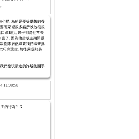
5/08/24 07:17:11
*
顧小貓, 為的是要提供想飼養
還要養家裡很多貓所以他很很
他親口跟我說, 幾乎都是他常去
更無言了. 因為他當版主期間跟
, 親衛隊居然還要我們這些批
先把巧虎還你, 然後用我那另
, 我們發現最進的詐騙集團手
4 11:08:58
的行為? :D