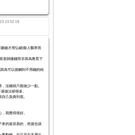
23 23:52:19
賺錢才用弘嵼捅i入醫界而
當老師賺錢而非因為教育下
＂(因為可以接觸到不用錢的純
情，沒錢就只能做少一點。
不過做法卻很多。
就自己負責到底。
心，我覺得很好。
乎來的挺容易的，然後也就
一隻動物，自己完全不用出