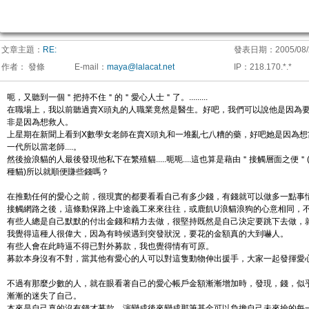
文章主題：
RE:
發表日期：
2005/08/
作者：
發條
E-mail
：
maya@lalacat.net
IP
：
218.170.*.*
呃，又聽到一個＂把持不住＂的＂愛心人士＂了。.........
在職場上，我以前聽過賣X頭丸的人職業竟然是醫生。好吧，我們可以說他是因為要
非是因為想救人。
上星期在新聞上看到X數學女老師在賣X頭丸和一堆亂七八糟的藥，好吧她是因為想
一代所以當老師....。
然後撿浪貓的人最後發現他私下在繁殖貓.....呃呃....這也算是藉由＂接觸層面之便
種貓)所以就順便賺些錢嗎？
在推動任何的愛心之前，很現實的都要看看自己有多少錢，有錢就可以做多一點事
接觸網路之後，這條動保路上中途義工來來往往，或鹿飢U浪貓浪狗的心意相同，
有些人總是自己默默的付出金錢和精力去做，很堅持既然是自己決定要跳下去做，
我覺得這種人很偉大，因為有時候遇到突發狀況，要花的金額真的大到嚇人。
有些人會在此時逼不得已對外募款，我也覺得情有可原。
募款本身沒有不對，當其他有愛心的人可以對這隻動物伸出援手，大家一起發揮愛
不過有那麼少數的人，就在眼看著自己的愛心帳戶金額漸漸增加時，發現，錢，似
漸漸的迷失了自己。
本來是自己真的沒有錢才募款，演變成後來變成那筆基金可以負擔自己未來撿的每