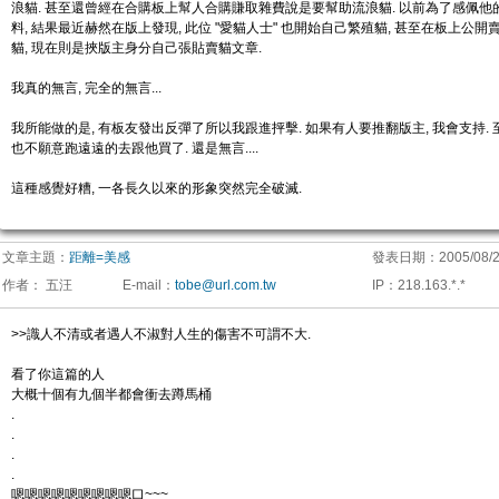
浪貓. 甚至還曾經在合購板上幫人合購賺取雜費說是要幫助流浪貓. 以前為了感佩他
料, 結果最近赫然在版上發現, 此位 "愛貓人士" 也開始自己繁殖貓, 甚至在板上公開
貓, 現在則是挾版主身分自己張貼賣貓文章.
我真的無言, 完全的無言...
我所能做的是, 有板友發出反彈了所以我跟進抨擊. 如果有人要推翻版主, 我會支持. 
也不願意跑遠遠的去跟他買了. 還是無言....
這種感覺好糟, 一各長久以來的形象突然完全破滅.
文章主題：
距離=美感
發表日期：
2005/08/2
作者：
五汪
E-mail
：
tobe@url.com.tw
IP
：
218.163.*.*
>>識人不清或者遇人不淑對人生的傷害不可謂不大.
看了你這篇的人
大概十個有九個半都會衝去蹲馬桶
.
.
.
.
嗯嗯嗯嗯嗯嗯嗯嗯嗯口~~~