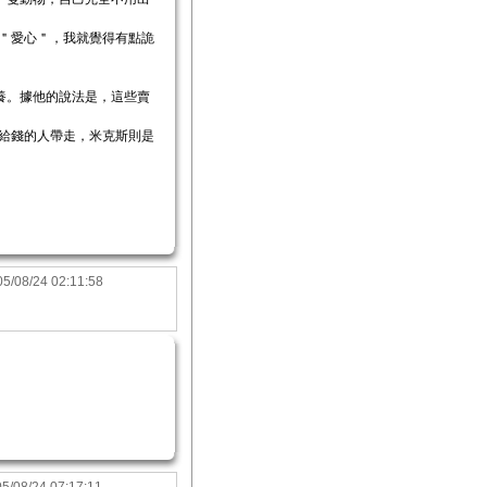
的＂愛心＂，我就覺得有點詭
養。據他的說法是，這些賣
是給錢的人帶走，米克斯則是
5/08/24 02:11:58