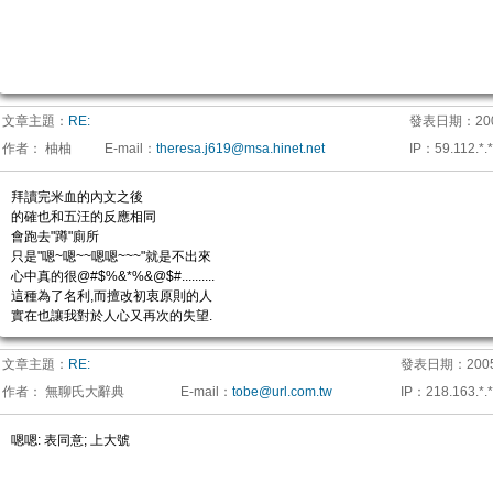
文章主題：
RE:
發表日期：
20
作者：
柚柚
E-mail
：
theresa.j619@msa.hinet.net
IP
：
59.112.*.*
拜讀完米血的內文之後
的確也和五汪的反應相同
會跑去"蹲"廁所
只是"嗯~嗯~~嗯嗯~~~"就是不出來
心中真的很@#$%&*%&@$#..........
這種為了名利,而擅改初衷原則的人
實在也讓我對於人心又再次的失望.
文章主題：
RE:
發表日期：
2005
作者：
無聊氏大辭典
E-mail
：
tobe@url.com.tw
IP
：
218.163.*.*
嗯嗯: 表同意; 上大號