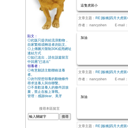
這隻虎斑小
文章主題：
RE:[板橋]四月大虎
作者：
nancyshen
E-mail
貼文：
加油
◎此版只提供給流浪動物，
自家繁殖或轉送者勿貼文。
◎上傳圖片限制30K或用網址
連結方式
◎如已送出，請在該篇留言
中回應”已送出”
領養者：
◎有意願請主動聯絡送養
文章主題：
RE:[板橋]四月大虎
者。
◎勿刊登想領養的動物條件
作者：
nancyshen
E-mail
尋求送養人與你聯繫。
◎不喜歡送養人的條件請放
棄，禁止在板上筆戰。
管理：感謝dear、美牙
加油
搜尋本區留言
文章主題：
RE:[板橋]四月大虎