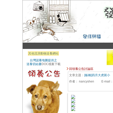
其他流浪動物送養網站
台灣認養地圖提供之
送養切結書
DOC檔案下載
回領養公告討論區
文章主題：
[板橋]四月大虎斑小
作者：
nancyshen
E-mail